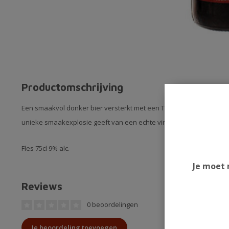
Productomschrijving
Een smaakvol donker bier versterkt met een Tawny Port. Een bijz
unieke smaakexplosie geeft van een echte vintage.
Fles 75cl 9% alc.
Je moet 
Reviews
0 beoordelingen
Je beoordeling toevoegen