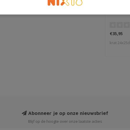
Lindeman
€35,95
krat 24x25c
Abonneer je op onze nieuwsbrief
Blijf op de hoogte over onze laatste acties