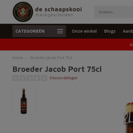
CATEGORIEËN
Onze winkel
Blogs
Aanb
Unieke cadeaus en specials
Geen verzend
G
Home
/
Broeder Jacob Port 75cl
Broeder Jacob Port 75cl
0 beoordelingen