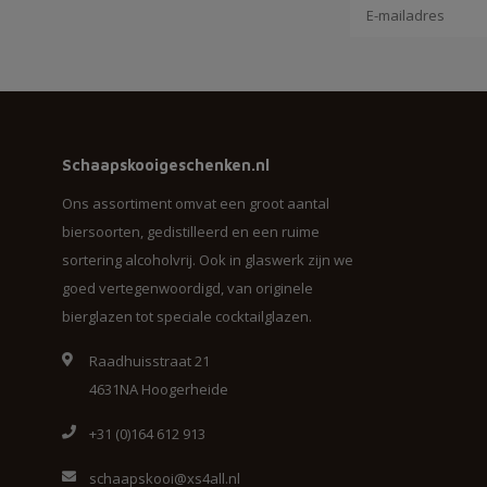
Schaapskooigeschenken.nl
Ons assortiment omvat een groot aantal
biersoorten, gedistilleerd en een ruime
sortering alcoholvrij. Ook in glaswerk zijn we
goed vertegenwoordigd, van originele
bierglazen tot speciale cocktailglazen.
Raadhuisstraat 21
4631NA Hoogerheide
+31 (0)164 612 913
schaapskooi@xs4all.nl