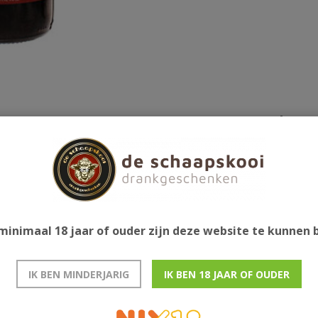
Gerelatee
ondere subtiele afdronk van walnoten wat een
minimaal 18 jaar of ouder zijn deze website te kunnen
IK BEN MINDERJARIG
IK BEN 18 JAAR OF OUDER