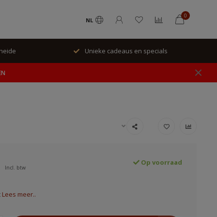
0
NL
rheide
Unieke cadeaus en specials
EN
Op voorraad
Incl. btw
t
Lees meer..