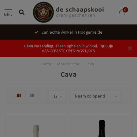
0
MENU
Een echte winkel in Hoogerheide
Géén verzending, alleen ophalen in winkel. TIJDELIJK
AANGEPASTE OPENINGSTIJDEN
Home
/
Mousserend
/
Cava
Cava