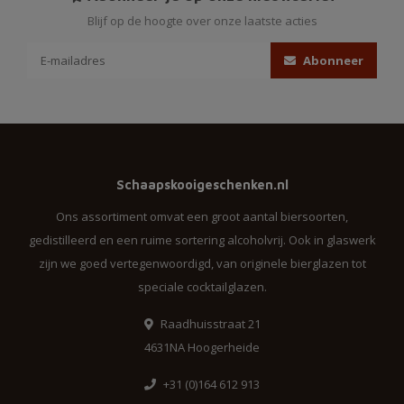
Blijf op de hoogte over onze laatste acties
Abonneer
Schaapskooigeschenken.nl
Ons assortiment omvat een groot aantal biersoorten,
gedistilleerd en een ruime sortering alcoholvrij. Ook in glaswerk
zijn we goed vertegenwoordigd, van originele bierglazen tot
speciale cocktailglazen.
Raadhuisstraat 21
4631NA Hoogerheide
+31 (0)164 612 913