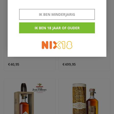
IK BEN MINDERJARIG
IK BEN 18 JAAR OF OUDER
Hennessy VS
Jean Fillioux 1953
vintage
€40,95
€499,95