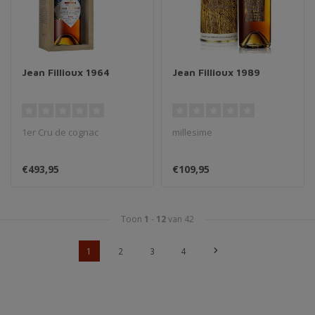
Jean Fillioux 1964
Jean Fillioux 1989
1er Cru de cognac
millesime
€493,95
€109,95
Toon
1
-
12
van 42
1
2
3
4