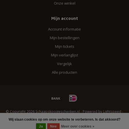
Onze winkel
Mijn account
Account informatie
Mijn bestellingen
Mijn tickets
Mijn verlanglijst
Vergelijk
Alle producten
© Copyright 2026 Schaapskooigeschenken.nl - Powered by
Lightspeed
-
Lightspeed design
by
Dyvelopment
Wij slaan cookies op om onze website te verbeteren. Is dat akkoord?
FILTERS
Ja
Nee
Meer over cookies »