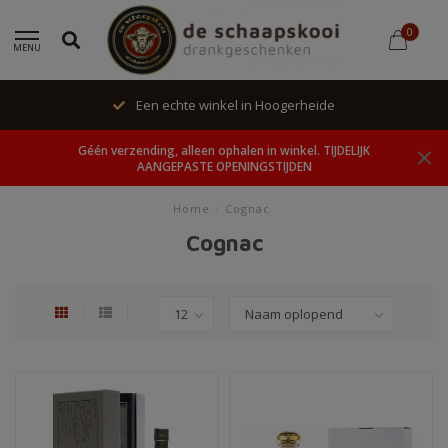
0
MENU
Een echte winkel in Hoogerheide
Géén verzending, alleen ophalen in winkel. TIJDELIJK
AANGEPASTE OPENINGSTIJDEN
Home
/
Cognac
Cognac