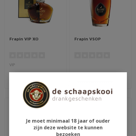
Frapin VIP XO
Frapin VSOP
VIP
€154,95
€54,95
Je moet minimaal 18 jaar of ouder
zijn deze website te kunnen
bezoeken