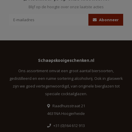
Blijf op de hoogte over onze laatste acties
Abonneer
Schaapskooigeschenken.nl
Ons assortiment omvat een groot aantal biersoorten,
gedistilleerd en een ruime sortering alcoholvrij. Ook in glaswerk
zijn we goed vertegenwoordigd, van originele bierglazen tot
speciale cocktailglazen.
Raadhuisstraat 21
4631NA Hoogerheide
+31 (0)164 612 913