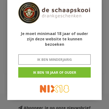
Je moet minimaal 18 jaar of ouder
Millstone Trio
Eddie Ludlow Whisky
zijn deze website te kunnen
leren proeven
bezoeken
3e druk
IK BEN MINDERJARIG
€57,95
€22,95
IK BEN 18 JAAR OF OUDER
Abonneer je op onze nieuwsbrief