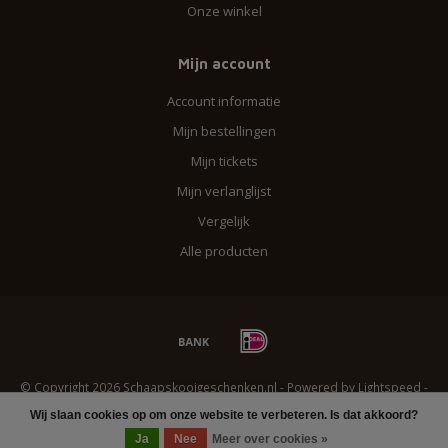
Onze winkel
Mijn account
Account informatie
Mijn bestellingen
Mijn tickets
Mijn verlanglijst
Vergelijk
Alle producten
© Copyright 2026 Schaapskooigeschenken.nl - Powered by
Lightspeed
-
Lightspeed design
by
Dyvelopment
Wij slaan cookies op om onze website te verbeteren. Is dat akkoord?
FILTERS
Ja
Nee
Meer over cookies »