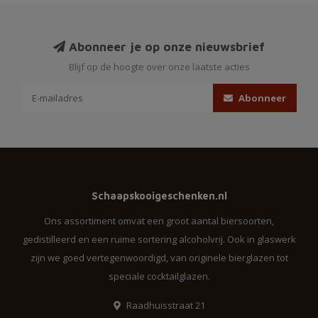
Abonneer je op onze nieuwsbrief
Blijf op de hoogte over onze laatste acties
Abonneer
Schaapskooigeschenken.nl
Ons assortiment omvat een groot aantal biersoorten,
gedistilleerd en een ruime sortering alcoholvrij. Ook in glaswerk
zijn we goed vertegenwoordigd, van originele bierglazen tot
speciale cocktailglazen.
Raadhuisstraat 21