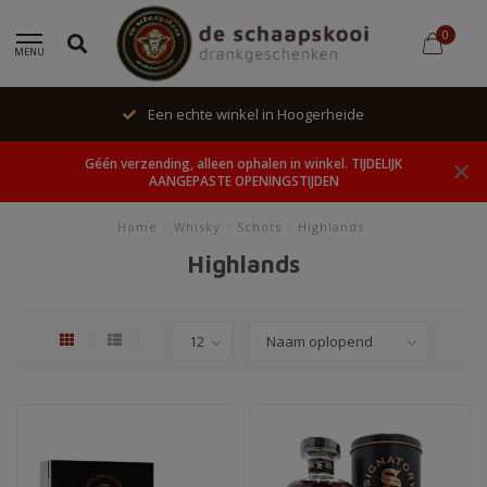
0
MENU
Een echte winkel in Hoogerheide
Géén verzending, alleen ophalen in winkel. TIJDELIJK
AANGEPASTE OPENINGSTIJDEN
Home
/
Whisky
/
Schots
/
Highlands
Highlands