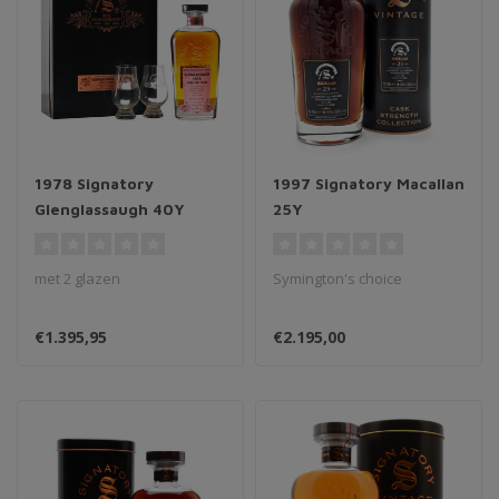
1978 Signatory
1997 Signatory Macallan
Glenglassaugh 40Y
25Y
met 2 glazen
Symington's choice
€1.395,95
€2.195,00