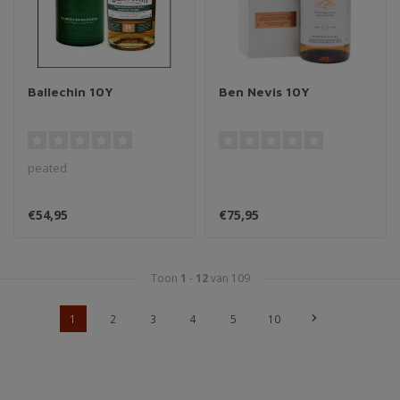
Ballechin 10Y
Ben Nevis 10Y
peated
€54,95
€75,95
Toon
1
-
12
van 109
1
2
3
4
5
10