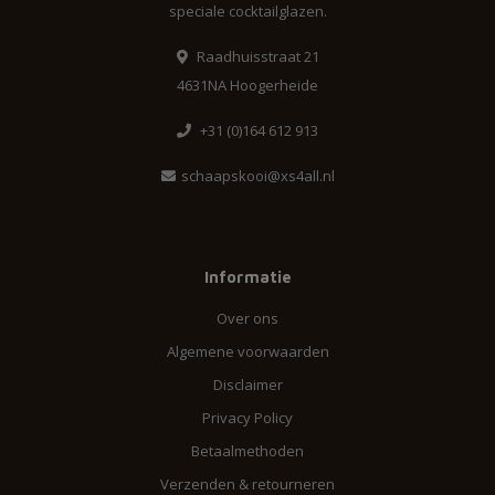
speciale cocktailglazen.
Raadhuisstraat 21
4631NA Hoogerheide
+31 (0)164 612 913
schaapskooi@xs4all.nl
Informatie
Over ons
Algemene voorwaarden
Disclaimer
Privacy Policy
Betaalmethoden
Verzenden & retourneren