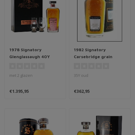
1978 Signatory
1982 Signatory
Glenglassaugh 40Y
Carsebridge grain
met 2 glazen
35Y oud
€1.395,95
€362,95