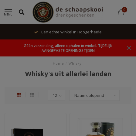
0
MENU
Een echte winkel in Hoogerheide
Géén verzending, alleen ophalen in winkel. TIJDELIJK
AANGEPASTE OPENINGSTIJDEN
Home
/
Whisky
Whisky's uit allerlei landen