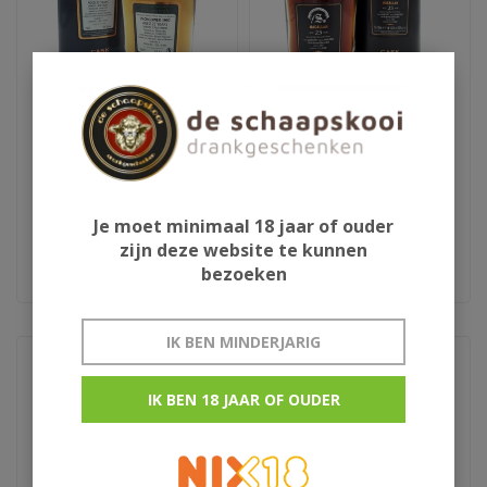
1997 Signatory
1997 Signatory Macallan
Inchgower
25Y
23Y
Symington's choice
Je moet minimaal 18 jaar of ouder
zijn deze website te kunnen
bezoeken
€159,95
€2.195,00
IK BEN MINDERJARIG
IK BEN 18 JAAR OF OUDER