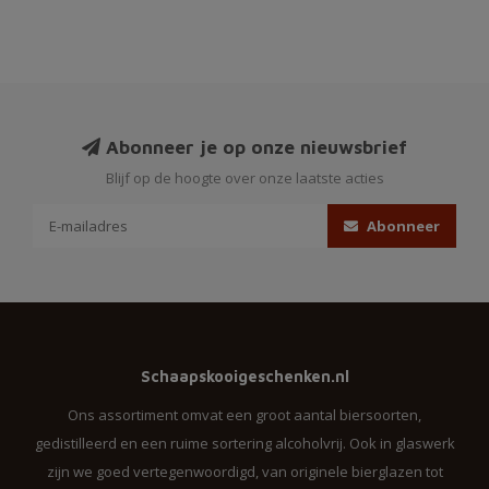
Abonneer je op onze nieuwsbrief
Blijf op de hoogte over onze laatste acties
Abonneer
Schaapskooigeschenken.nl
Ons assortiment omvat een groot aantal biersoorten,
gedistilleerd en een ruime sortering alcoholvrij. Ook in glaswerk
zijn we goed vertegenwoordigd, van originele bierglazen tot