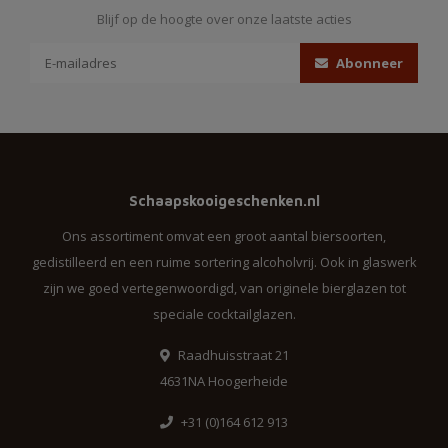
Blijf op de hoogte over onze laatste acties
Abonneer
Schaapskooigeschenken.nl
Ons assortiment omvat een groot aantal biersoorten,
gedistilleerd en een ruime sortering alcoholvrij. Ook in glaswerk
zijn we goed vertegenwoordigd, van originele bierglazen tot
speciale cocktailglazen.
Raadhuisstraat 21
4631NA Hoogerheide
+31 (0)164 612 913