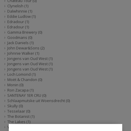
Château Tour
(0)
Clynelish
(1)
Dalwhinnie
(1)
Eddie Ludlow
(1)
Edradour
(1)
Edradour
(1)
Gamma Brewery
(0)
Goodmans
(0)
Jack Daniels
(1)
John Dewar&Sons
(2)
Johnnie Walker
(1)
Jongens van Oud West
(1)
Jongens van Oud West
(1)
Jongens van Oud West
(1)
Loch Lomond
(1)
Moët & Chandon
(0)
Monin
(0)
Ron Zacapa
(1)
SANTENAY 1ER CRU
(0)
Schlaapmutske uit Woensdrecht
(0)
Skully
(0)
Tesselaar
(0)
The Botanist
(1)
The Lakes
(1)
Vacucin
(0)