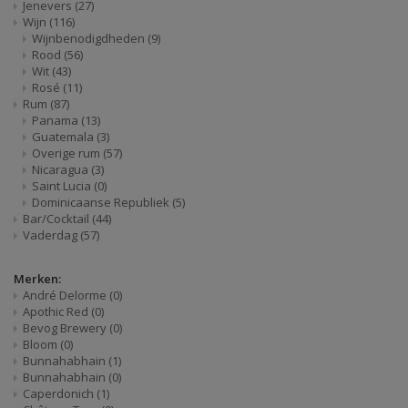
Jenevers
(27)
Wijn
(116)
Wijnbenodigdheden
(9)
Rood
(56)
Wit
(43)
Rosé
(11)
Rum
(87)
Panama
(13)
Guatemala
(3)
Overige rum
(57)
Nicaragua
(3)
Saint Lucia
(0)
Dominicaanse Republiek
(5)
Bar/Cocktail
(44)
Vaderdag
(57)
Merken:
André Delorme
(0)
Apothic Red
(0)
Bevog Brewery
(0)
Bloom
(0)
Bunnahabhain
(1)
Bunnahabhain
(0)
Caperdonich
(1)