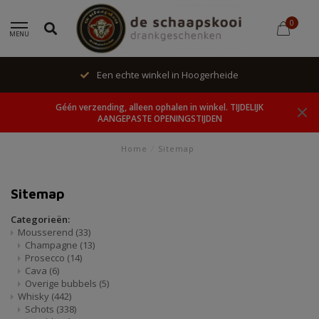
0
MENU
Een echte winkel in Hoogerheide
Géén verzending, alleen ophalen in winkel. TIJDELIJK
AANGEPASTE OPENINGSTIJDEN
Home
/
Sitemap
Sitemap
Categorieën:
Mousserend
(33)
Champagne
(13)
Prosecco
(14)
Cava
(6)
Overige bubbels
(5)
Whisky
(442)
Schots
(338)