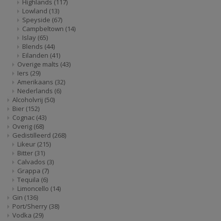
Highlands
(117)
Lowland
(13)
Speyside
(67)
Campbeltown
(14)
Islay
(65)
Blends
(44)
Eilanden
(41)
Overige malts
(43)
Iers
(29)
Amerikaans
(32)
Nederlands
(6)
Alcoholvrij
(50)
Bier
(152)
Cognac
(43)
Overig
(68)
Gedistilleerd
(268)
Likeur
(215)
Bitter
(31)
Calvados
(3)
Grappa
(7)
Tequila
(6)
Limoncello
(14)
Gin
(136)
Port/Sherry
(38)
Vodka
(29)