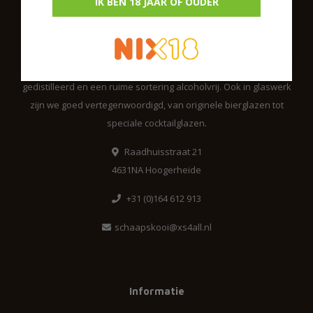
IK BEN 18 JAAR OF OUDER
Schaapskooigeschenken.nl
Ons assortiment omvat een groot aantal biersoorten,
gedistilleerd en een ruime sortering alcoholvrij. Ook in glaswerk
zijn we goed vertegenwoordigd, van originele bierglazen tot
speciale cocktailglazen.
Raadhuisstraat 21
4631NA Hoogerheide
+31 (0)164 612 913
schaapskooi@xs4all.nl
Informatie