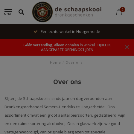
0
MENU
Een echte winkel in Hoogerheide
Géén verzending, alleen ophalen in winkel. TIJDELIJK
AANGEPASTE OPENINGSTIJDEN
Home
/
Over ons
Over ons
Slijterij de Schaapskooi is sinds jaar en dag verbonden aan
Drankengroothandel Somers-Hendrikx te Hoogerheide. Ons
assortiment omvat een groot aantal biersoorten, gedistilleerd, wijn
en een ruime sortering alcoholvrij. Ook in glaswerk zijn we goed
vertegenwoordigd, van originele bierglazen tot speciale