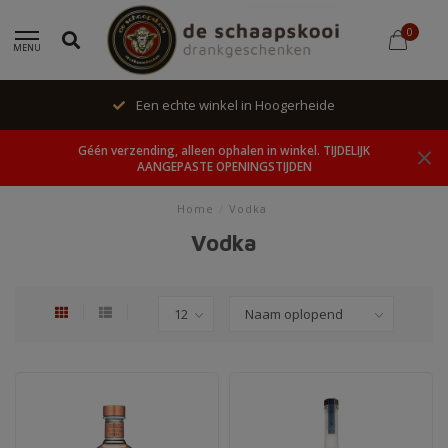
0
MENU
Een echte winkel in Hoogerheide
Géén verzending, alleen ophalen in winkel. TIJDELIJK
AANGEPASTE OPENINGSTIJDEN
Home
/
Vodka
Vodka