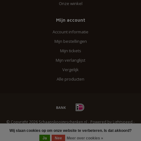
Onze winkel
Mijn account
Account informatie
Mijn bestellingen
Mijn tickets
Mijn verlanglijst
Vergelijk
Alle producten
© Copyright 2026 Schaapskooigeschenken.nl - Powered by
Lightspeed
-
Lightspeed design
by
Dyvelopment
Wij slaan cookies op om onze website te verbeteren. Is dat akkoord?
FILTERS
Ja
Nee
Meer over cookies »