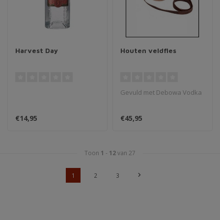
Harvest Day
Houten veldfles
Gevuld met Debowa Vodka
€14,95
€45,95
Toon
1
-
12
van 27
1
2
3