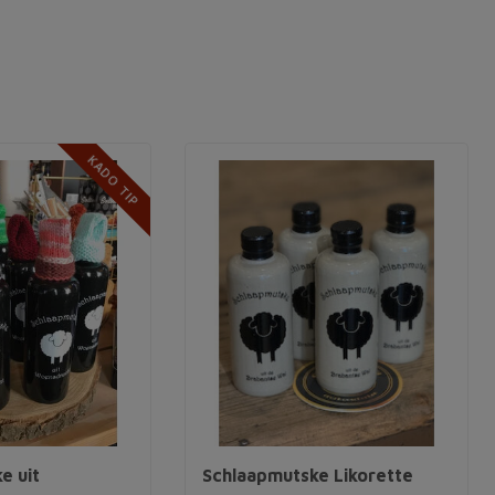
KADO TIP
e uit
Schlaapmutske Likorette