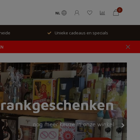
0
NL
als
Geen verzending, alleen ophalen in winkel.
EN
drankgeschenken
nog meer keuze in onze winkel