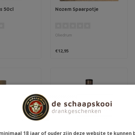
rs 50cl
Nozem Spaarpotje
Oliedrum
€12,95
minimaal 18 jaar of ouder zijn deze website te kunnen