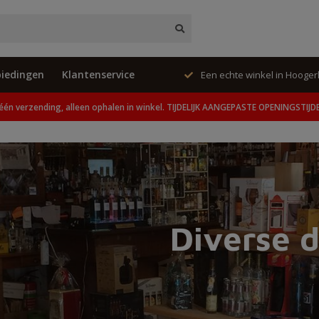
iedingen
Klantenservice
te winkel in Hoogerheide
Unieke cadeaus en speci
één verzending, alleen ophalen in winkel. TIJDELIJK AANGEPASTE OPENINGSTIJD
Diverse 