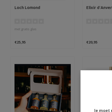
Loch Lomond
Elixir d'Anve
met gratis glas
€25,95
€20,95
Je moet 