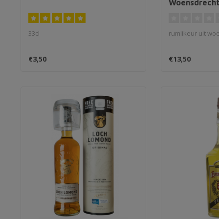
Woensdrech
33cl
rumlikeur uit wo
€3,50
€13,50