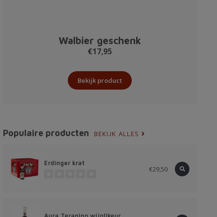
Walbier geschenk
€17,95
Bekijk product
Populaire producten
BEKIJK ALLES
Erdinger krat
€29,50
Aura Teranino wijnlikeur