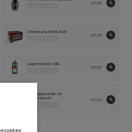
€29,95
Lindemans Kriek krat
€35,95
Jagermeister XXL
€94,95
Schlaapmutske uit
Woensdrecht
€13,50
 bezoeken