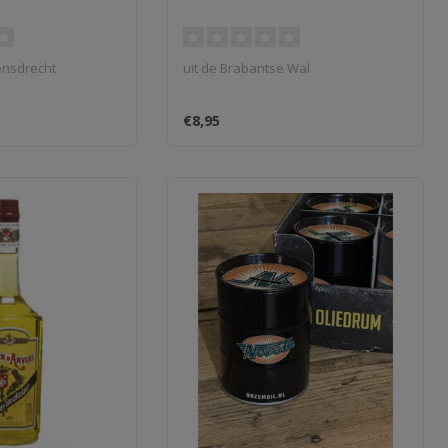
t
ensdrecht
uit de Brabantse Wal
€8,95