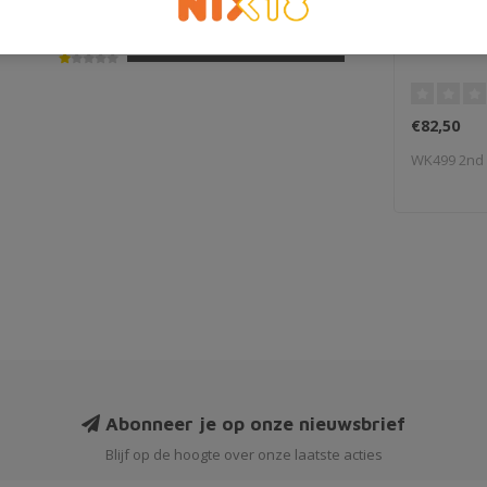
Old Pulte
€82,50
WK499 2nd 
Abonneer je op onze nieuwsbrief
Blijf op de hoogte over onze laatste acties