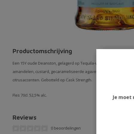
Productomschrijving
Een 15Y oude Deanston, gelagerd op Tequila-vaten. Lichtgeurend
amandelen, custard, gecarameliseerde agave en warme kruiden. De
citrusaccenten. Gebotteld op Cask Strength.
Fles 70cl. 52,5% alc.
Je moet 
Reviews
0 beoordelingen