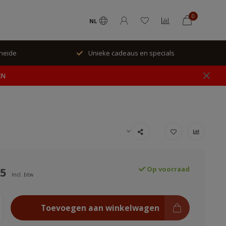
0
NL
rheide
Unieke cadeaus en specials
EN
95
Op voorraad
Incl. btw
Toevoegen aan winkelwagen