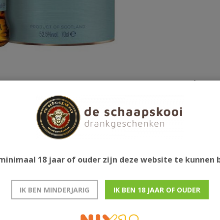
Gerelatee
 naar eiken, met smaken van geroosterde
 afdronk is lang en kruidig met zoete
minimaal 18 jaar of ouder zijn deze website te kunnen
IK BEN MINDERJARIG
IK BEN 18 JAAR OF OUDER