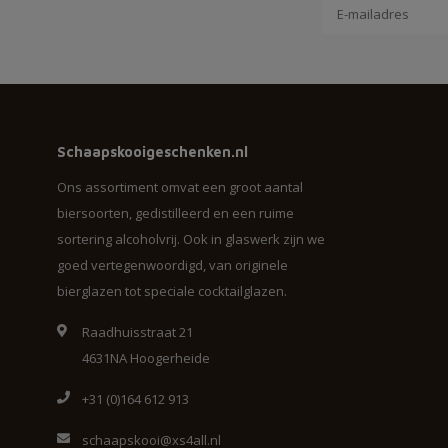
Schaapskooigeschenken.nl
Ons assortiment omvat een groot aantal
biersoorten, gedistilleerd en een ruime
sortering alcoholvrij. Ook in glaswerk zijn we
goed vertegenwoordigd, van originele
bierglazen tot speciale cocktailglazen.
Raadhuisstraat 21
4631NA Hoogerheide
+31 (0)164 612 913
schaapskooi@xs4all.nl