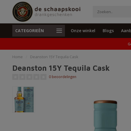
CATEGORIEËN
Onze winkel
Blogs
Aanb
Unieke cadeaus en specials
Geen verzend
G
Home
/
Deanston 15Y Tequila Cask
Deanston 15Y Tequila Cask
0 beoordelingen