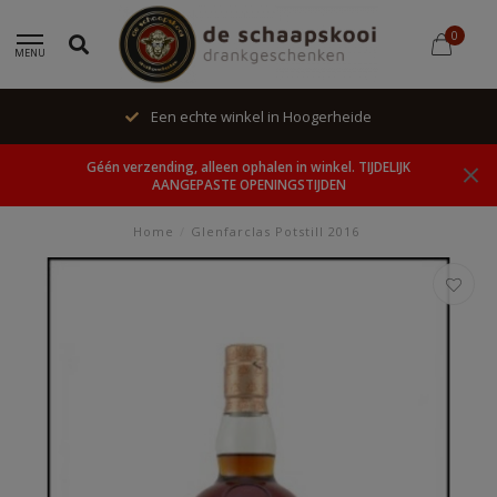
0
MENU
Een echte winkel in Hoogerheide
Géén verzending, alleen ophalen in winkel. TIJDELIJK
AANGEPASTE OPENINGSTIJDEN
Home
/
Glenfarclas Potstill 2016