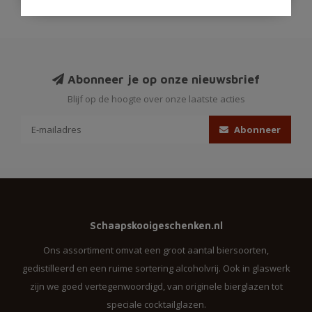
Abonneer je op onze nieuwsbrief
Blijf op de hoogte over onze laatste acties
Abonneer
Schaapskooigeschenken.nl
Ons assortiment omvat een groot aantal biersoorten,
gedistilleerd en een ruime sortering alcoholvrij. Ook in glaswerk
zijn we goed vertegenwoordigd, van originele bierglazen tot
speciale cocktailglazen.