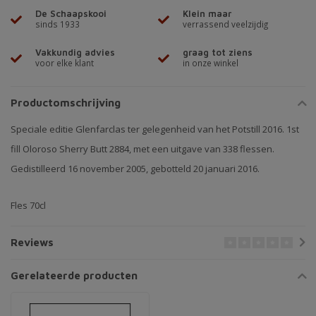
De Schaapskooi
Klein maar
sinds 1933
verrassend veelzijdig
Vakkundig advies
graag tot ziens
voor elke klant
in onze winkel
Productomschrijving
Speciale editie Glenfarclas ter gelegenheid van het Potstill 2016. 1st
fill Oloroso Sherry Butt 2884, met een uitgave van 338 flessen.
Gedistilleerd 16 november 2005, gebotteld 20 januari 2016.
Fles 70cl
Reviews
Gerelateerde producten