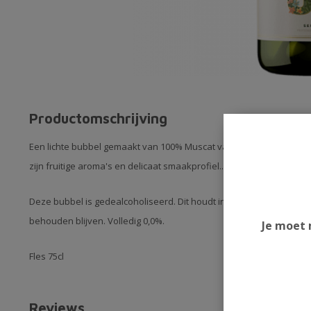
Productomschrijving
Een lichte bubbel gemaakt van 100% Muscat van Alexandria-variët
zijn fruitige aroma's en delicaat smaakprofiel..
Deze bubbel is gedealcoholiseerd. Dit houdt in dat de alcohol is 
behouden blijven. Volledig 0,0%.
Je moet 
Fles 75cl
Reviews