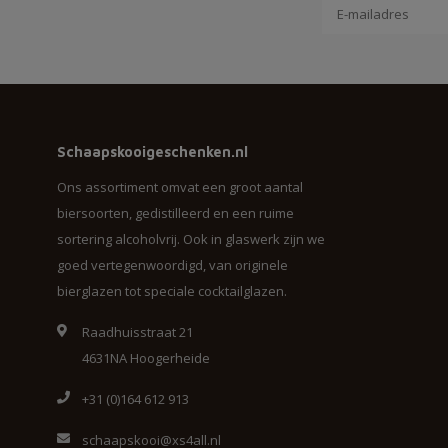
Schaapskooigeschenken.nl
Ons assortiment omvat een groot aantal
biersoorten, gedistilleerd en een ruime
sortering alcoholvrij. Ook in glaswerk zijn we
goed vertegenwoordigd, van originele
bierglazen tot speciale cocktailglazen.
Raadhuisstraat 21
4631NA Hoogerheide
+31 (0)164 612 913
schaapskooi@xs4all.nl