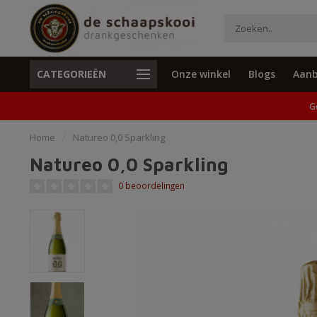
CATEGORIEËN
Onze winkel
Blogs
Aanb
Unieke cadeaus en specials
Geen verzend
G
Home
/
Natureo 0,0 Sparkling
Natureo 0,0 Sparkling
0 beoordelingen