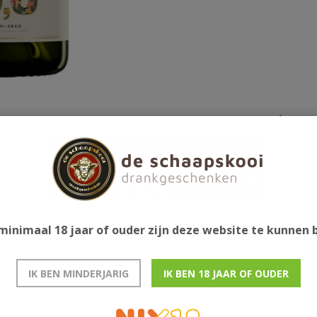
Gerelatee
eit met een zachte, smaakvolle en frisse smaak. Met
onttrokken aan de wijn, waardoor de aroma's
minimaal 18 jaar of ouder zijn deze website te kunnen
IK BEN MINDERJARIG
IK BEN 18 JAAR OF OUDER