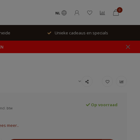
0
NL
rheide
Unieke cadeaus en specials
EN
Op voorraad
Incl. btw
ees meer..