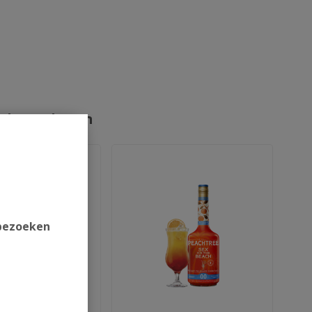
rde producten
 bezoeken