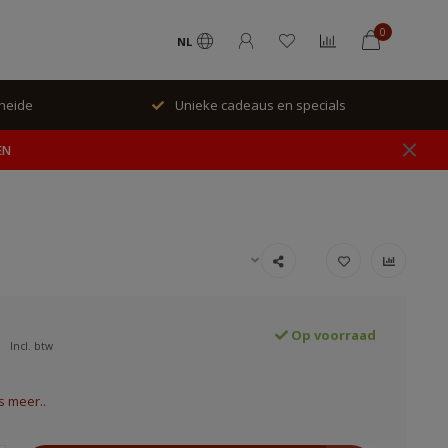
0
NL
rheide
Unieke cadeaus en specials
EN
Op voorraad
Incl. btw
s meer..