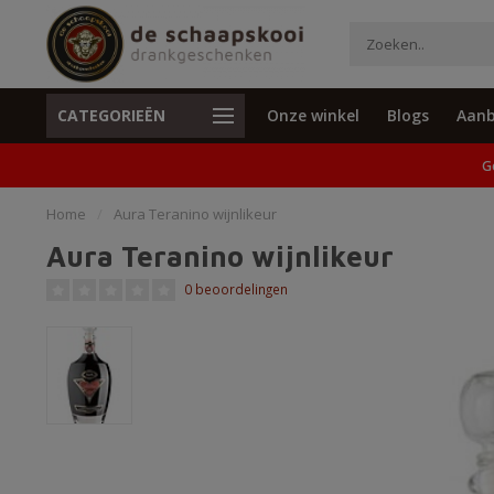
CATEGORIEËN
Onze winkel
Blogs
Aanb
Unieke cadeaus en specials
Geen verzend
G
Home
/
Aura Teranino wijnlikeur
Aura Teranino wijnlikeur
0 beoordelingen