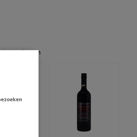
rde producten
 bezoeken