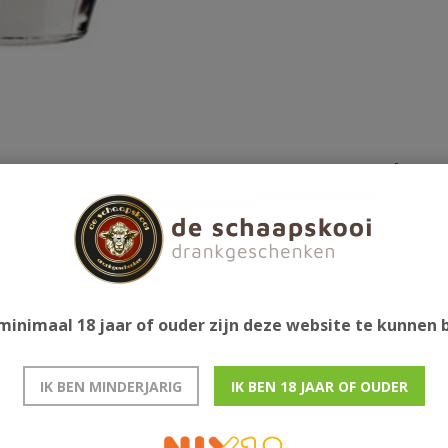
Gerelatee
ntieke Istrische rodewijnlikeur die gemaakt wordt
en. Het receptuur is met toevoeging van precies de
 de ultieme smaak te creëren. Dit recept wordt tot in
n wordt natuurlijk geheim gehouden. De verleidelijke
minimaal 18 jaar of ouder zijn deze website te kunnen
rmgegeven en perfect als geschenk met de
aperitief.
IK BEN MINDERJARIG
IK BEN 18 JAAR OF OUDER