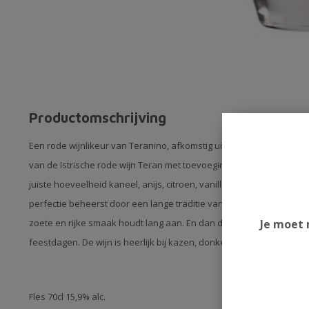
Productomschrijving
Een rode wijnlikeur van Teranino, afkomstig uit Kroatië. Een authe
van de Istrische rode wijn Teran met toevoeging van fruit en kruid
juiste hoeveelheid kaneel, anijs, citroen, vanille, rum en venkel om
perfectie beheerst door een lange traditie van dit familiebedrijf e
Je moet 
zoete en rijke smaak houdt lang aan. En dan die fles! Prachtig vo
feestdagen. De wijn is heerlijk bij kazen, donkere chocolade of als 
Fles 70cl 15,9% alc.