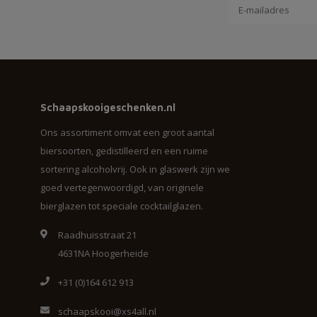
Schaapskooigeschenken.nl
Ons assortiment omvat een groot aantal
biersoorten, gedistilleerd en een ruime
sortering alcoholvrij. Ook in glaswerk zijn we
goed vertegenwoordigd, van originele
bierglazen tot speciale cocktailglazen.
Raadhuisstraat 21
4631NA Hoogerheide
+31 (0)164 612 913
schaapskooi@xs4all.nl