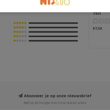
Barefoo
75cl
€7,50
Abonneer je op onze nieuwsbrief
Blijf op de hoogte over onze laatste acties