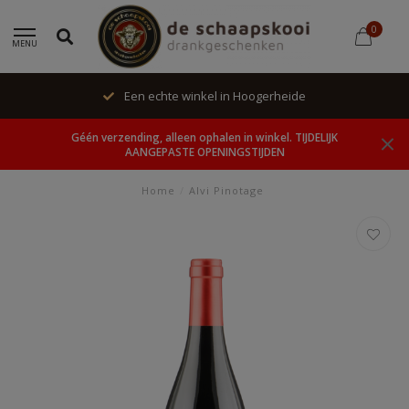
0
MENU
Een echte winkel in Hoogerheide
Géén verzending, alleen ophalen in winkel. TIJDELIJK
AANGEPASTE OPENINGSTIJDEN
Home
/
Alvi Pinotage