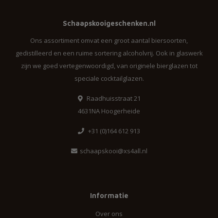
Schaapskooigeschenken.nl
Ons assortiment omvat een groot aantal biersoorten,
gedistilleerd en een ruime sortering alcoholvrij. Ook in glaswerk
zijn we goed vertegenwoordigd, van originele bierglazen tot
speciale cocktailglazen.
Raadhuisstraat 21
4631NA Hoogerheide
+31 (0)164 612 913
schaapskooi@xs4all.nl
Informatie
Over ons