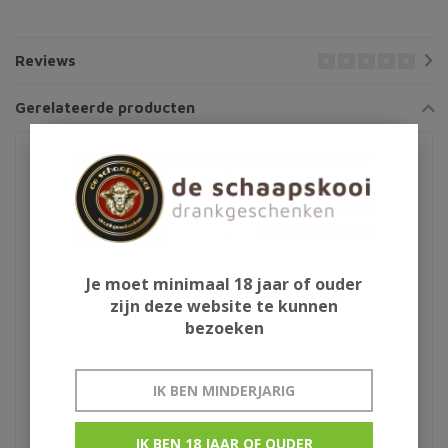
Reviews
Gerelateerde producten
Je moet minimaal 18 jaar of ouder
zijn deze website te kunnen
bezoeken
Aura Teranino
Barefoot Jammy Red
IK BEN MINDERJARIG
wijnlikeur
75cl
IK BEN 18 JAAR OF OUDER