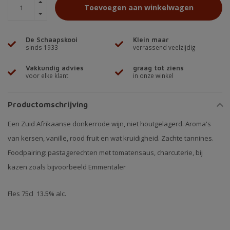
Toevoegen aan winkelwagen
De Schaapskooi
Klein maar
sinds 1933
verrassend veelzijdig
Vakkundig advies
graag tot ziens
voor elke klant
in onze winkel
Productomschrijving
Een Zuid Afrikaanse donkerrode wijn, niet houtgelagerd. Aroma's
van kersen, vanille, rood fruit en wat kruidigheid. Zachte tannines.
Foodpairing: pastagerechten met tomatensaus, charcuterie, bij
kazen zoals bijvoorbeeld Emmentaler
Fles 75cl 13.5% alc.