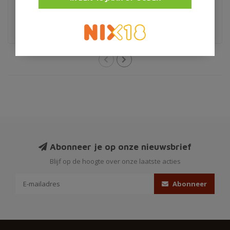
€29,95
€7,50
Kroatie
Abonneer je op onze nieuwsbrief
Blijf op de hoogte over onze laatste acties
Abonneer