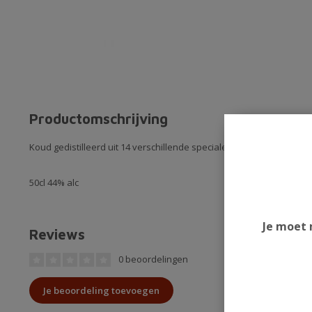
Productomschrijving
Koud gedistilleerd uit 14 verschillende speciale botanicals
50cl 44% alc
Je moet 
Reviews
0 beoordelingen
Je beoordeling toevoegen