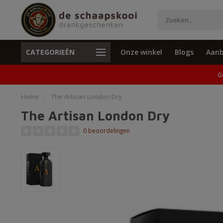
CATEGORIEËN
Onze winkel
Blogs
Aanb
Unieke cadeaus en specials
Geen verzend
G
Home
/
The Artisan London Dry
The Artisan London Dry
0 beoordelingen