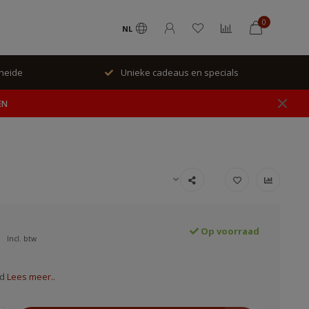
0
NL
rheide
Unieke cadeaus en specials
EN
Op voorraad
Incl. btw
ed
Lees meer..