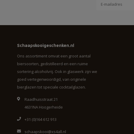
Schaapskooigeschenken.nl
Ons assortiment omvat een groot aantal
biersoorten, gedistilleerd en een ruime
sortering alcoholvrij. Ook in glaswerk zijn we
goed vertegenwoordigd, van originele
bierglazen tot speciale cocktailglazen.
Raadhuisstraat 21
4631NA Hoogerheide
+31 (0)164 612 913
schaapskooi@xs4all.nl