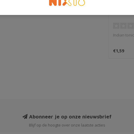
FeverTre
Indian tonic
€1,59
Abonneer je op onze nieuwsbrief
Blijf op de hoogte over onze laatste acties