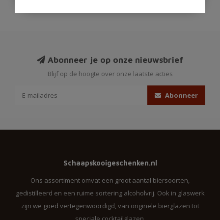
Abonneer je op onze nieuwsbrief
Blijf op de hoogte over onze laatste acties
Abonneer
Schaapskooigeschenken.nl
Ons assortiment omvat een groot aantal biersoorten,
gedistilleerd en een ruime sortering alcoholvrij. Ook in glaswerk
zijn we goed vertegenwoordigd, van originele bierglazen tot
speciale cocktailglazen.