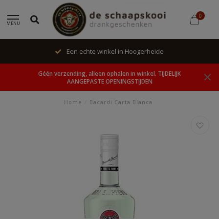
0
MENU
Een echte winkel in Hoogerheide
Géén verzending, alleen ophalen in winkel. TIJDELIJK
AANGEPASTE OPENINGSTIJDEN
Home
/
Bacardi Carta Blanca