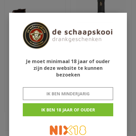
Je moet minimaal 18 jaar of ouder
Ron de Cuba Isla del
Blackwell 007
zijn deze website te kunnen
Tesoro
bezoeken
€399,00
€40,95
IK BEN MINDERJARIG
extra anejo original
Jamaica rum
IK BEN 18 JAAR OF OUDER