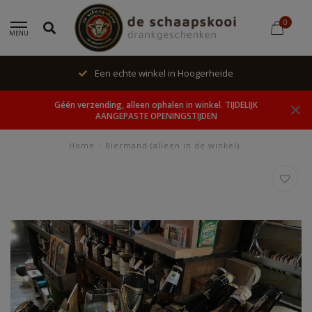
0
MENU
Een echte winkel in Hoogerheide
Géén verzending, alleen ophalen in winkel. TIJDELIJK
AANGEPASTE OPENINGSTIJDEN
Home
/
Biermand (alleen in de winkel)