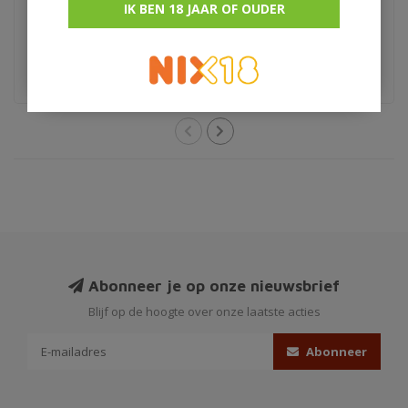
IK BEN 18 JAAR OF OUDER
€35,95
€32,95
krat 24x25cl
krat 24x25cl
Abonneer je op onze nieuwsbrief
Blijf op de hoogte over onze laatste acties
Abonneer