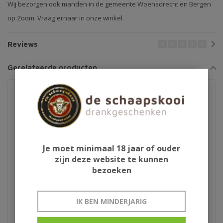
Wij bezorgen ook manden in de gemeente Woensdrecht en Bergen
op Zoom. Vraag ernaar in onze winkel.
Reviews
Gerelateerde producten
Je moet minimaal 18 jaar of ouder
zijn deze website te kunnen
bezoeken
Lindemans Kriek krat
Liefmans krat
IK BEN MINDERJARIG