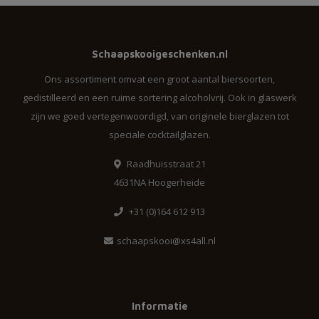
Schaapskooigeschenken.nl
Ons assortiment omvat een groot aantal biersoorten,
gedistilleerd en een ruime sortering alcoholvrij. Ook in glaswerk
zijn we goed vertegenwoordigd, van originele bierglazen tot
speciale cocktailglazen.
Raadhuisstraat 21
4631NA Hoogerheide
+31 (0)164 612 913
schaapskooi@xs4all.nl
Informatie