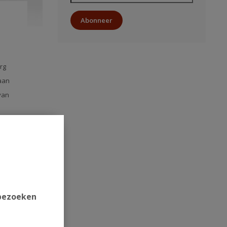
Abonneer
rg
aan
van
oet
d
 bezoeken
t