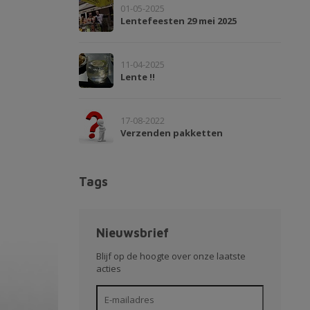
01-05-2025
Lentefeesten 29 mei 2025
11-04-2025
Lente !!
17-08-2022
Verzenden pakketten
Tags
Nieuwsbrief
Blijf op de hoogte over onze laatste
acties