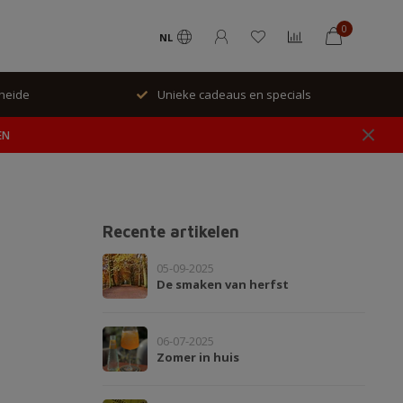
0
NL
rheide
Unieke cadeaus en specials
EN
Recente artikelen
05-09-2025
De smaken van herfst
06-07-2025
Zomer in huis