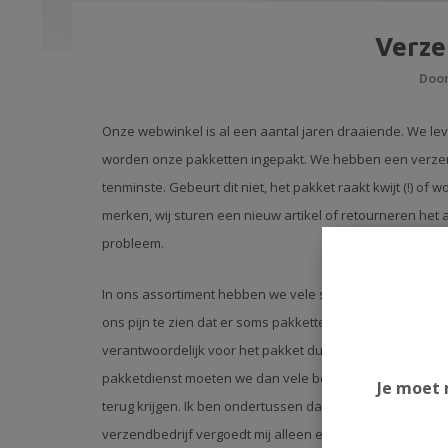
Verze
Doo
Onze webwinkel is al een aantal jaren draaiende. We le
worden onze pakketten ingepakt. We hebben een verzend
tenminste. Gebeurt dit niet, het pakket raakt kwijt (!) 
merken, wij sturen een nieuw artikel of retourneren het
probleem.
In ons assortiment hebben we vele specials en limited e
ons pijn te zien dat er soms pakketten "kwijtraken" waar zo
verantwoordelijk voor het pakket dus als zoiets voorko
pakketdienst moeten we dan vele bewijzen verzamelen om
Je moet 
terug krijgen. Ik ben ondertussen dan wel een mooie limit
verzendbedrijf vergoedt mij alleen een fractie van de 