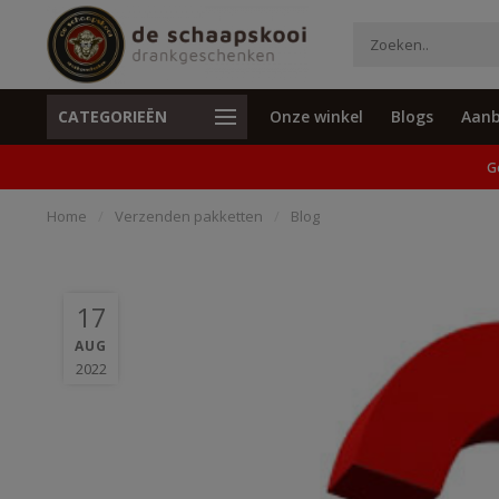
CATEGORIEËN
Onze winkel
Blogs
Aanb
Unieke cadeaus en specials
Geen verzend
G
Home
/
Verzenden pakketten
/
Blog
17
AUG
2022