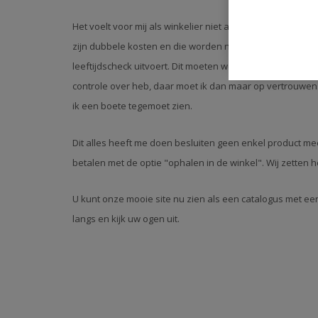
Het voelt voor mij als winkelier niet altijd fair. Ik stuu
zijn dubbele kosten en die worden niet vergoed. Ook ben 
leeftijdscheck uitvoert. Dit moeten we extra aangeven o
controle over heb, daar moet ik dan maar op vertrouwen
ik een boete tegemoet zien.
Dit alles heeft me doen besluiten geen enkel product mee
betalen met de optie "ophalen in de winkel". Wij zetten h
U kunt onze mooie site nu zien als een catalogus met een 
langs en kijk uw ogen uit.