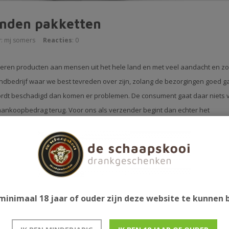
nden pakketten
r
: mj somers
Reacties
: 0
veren producten aan mensen uit het hele land en met veel aandacht en zo
bedrijf waar we best tevreden over zijn, zolang de bezorgingen goed g
of wordt beschadigd dan komen er problemen. De consument gaat daar niets 
 aankoopbedrag terug. Voor ons als verzender begint dan echter het
ditions van met name whisky. Deze flessen zijn niet vervangbaar en het d
 een fles (of flessen) inzitten. Als verzender blijf je ten alle tijden
mt retourneren we het aankoopbedrag naar de consument. V.w.b. de
 onze claim behandeld te krijgen. We mogen dan blij zijn als we nog gel
minimaal 18 jaar of ouder zijn deze website te kunnen
ed edition whisky kwijt. Extra verzekeren van het pakket maakt niet uit, he
inkoopwaarde.