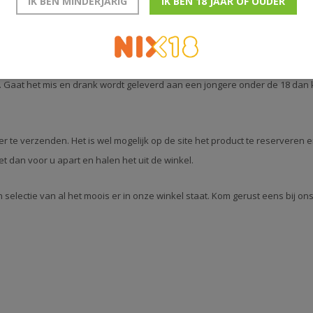
IK BEN MINDERJARIG
IK BEN 18 JAAR OF OUDER
r in geval van breuk/kwijtgeraakte producten een nieuwe naar de consument, d
ik als winkelier altijd verantwoordelijk of de pakketbezorger de
p de verzendlabel en ook extra voor betalen. Ook iets waar ik op afstand 
. Gaat het mis en drank wordt geleverd aan een jongere onder de 18 dan
r te verzenden. Het is wel mogelijk op de site het product te reserveren 
et dan voor u apart en halen het uit de winkel.
selectie van al het moois er in onze winkel staat. Kom gerust eens bij on