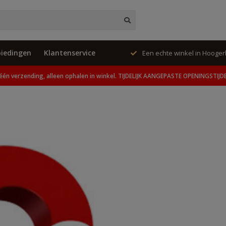
iedingen
Klantenservice
ing, alleen ophalen in winkel.
Een echte winkel in Hooge
één verzending, alleen ophalen in winkel. TIJDELIJK AANGEPASTE OPENINGSTIJD