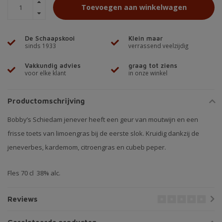
Toevoegen aan winkelwagen
De Schaapskooi
Klein maar
sinds 1933
verrassend veelzijdig
Vakkundig advies
graag tot ziens
voor elke klant
in onze winkel
Productomschrijving
Bobby’s Schiedam jenever heeft een geur van moutwijn en een
frisse toets van limoengras bij de eerste slok. Kruidig dankzij de
jeneverbes, kardemom, citroengras en cubeb peper.
Fles 70 cl 38% alc.
Reviews