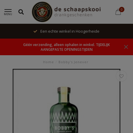
0
MENU
Een echte winkel in Hoogerheide
Géén verzending, alleen ophalen in winkel. TIJDELIJK
AANGEPASTE OPENINGSTIJDEN
Home
/
Bobby's Jenever