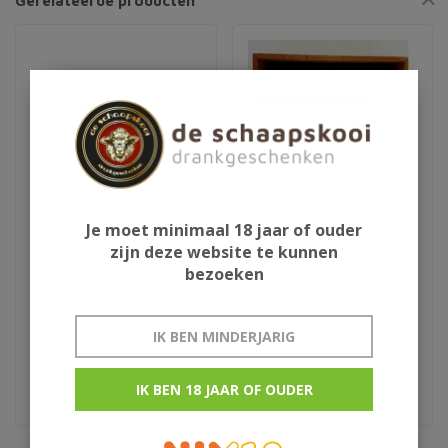
Gerelateerde producten
Je moet minimaal 18 jaar of ouder
zijn deze website te kunnen
Zuidam Oude Jenever
Zuidam Korenwijn
bezoeken
30Y
Founders Reserve
IK BEN MINDERJARIG
€275,95
€199,95
special #23
Limited edition
IK BEN 18 JAAR OF OUDER