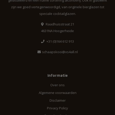
gedistilleerd en een ruime sortering alcoholvrij. Ook in glaswerk
zijn we goed vertegenwoordigd, van originele bierglazen tot
speciale cocktailglazen.
Raadhuisstraat 21
4631NA Hoogerheide
+31 (0)164 612 913
schaapskooi@xs4all.nl
Informatie
Over ons
Algemene voorwaarden
Disclaimer
Privacy Policy