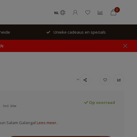
0
NL
rheide
Unieke cadeaus en specials
EN
Op voorraad
Incl. btw
aun Salam Galangal
Lees meer..