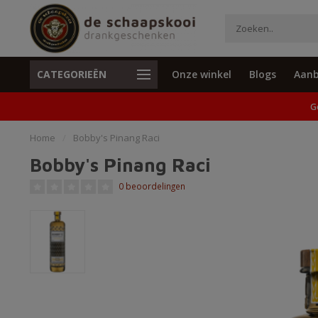
CATEGORIEËN
Onze winkel
Blogs
Aanb
Unieke cadeaus en specials
Geen verzend
G
Home
/
Bobby's Pinang Raci
Bobby's Pinang Raci
0 beoordelingen