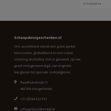
Schaapskooigeschenken.nl
Ons assortiment omvat een groot aantal
biersoorten, gedistilleerd en een ruime
sortering alcoholvrij. Ook in glaswerk zijn we
goed vertegenwoordigd, van originele
bierglazen tot speciale cocktailglazen.
Raadhuisstraat 21
4631NA Hoogerheide
+31 (0)164 612 913
schaapskooi@xs4all.nl