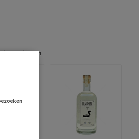
rde producten
 bezoeken