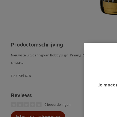
Productomschrijving
Nieuwste uitvoering van Bobby's gin: Pinang Raci. Verrijkt met azi
smaakt.
Fles 70cl 42%
Je moet 
Reviews
0 beoordelingen
Je beoordeling toevoegen