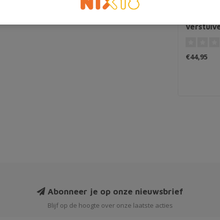
Hendrick
verstuiv
€44,95
Abonneer je op onze nieuwsbrief
Blijf op de hoogte over onze laatste acties