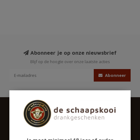
Abonneer je op onze nieuwsbrief
Blijf op de hoogte over onze laatste acties
Abonneer
Schaapskooigeschenken.nl
Ons assortiment omvat een groot aantal biersoorten,
gedistilleerd en een ruime sortering alcoholvrij. Ook in glaswerk