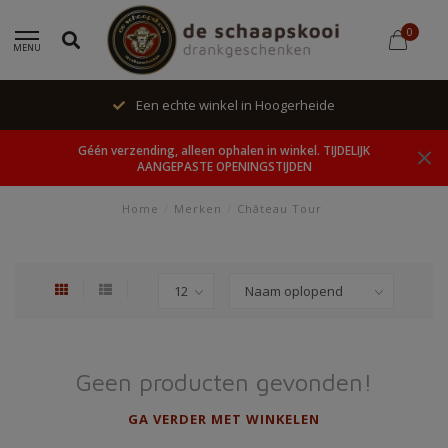
0
MENU
Een echte winkel in Hoogerheide
Géén verzending, alleen ophalen in winkel. TIJDELIJK
AANGEPASTE OPENINGSTIJDEN
Home
/
Merken
/
Château Tour
Geen producten gevonden!
GA VERDER MET WINKELEN