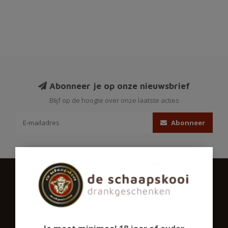
Abonneer je op onze nieuwsbrief
Blijf op de hoogte over onze laatste acties
Abonneer
Schaapskooigeschenken.nl
Ons assortiment omvat een groot aantal biersoorten,
gedistilleerd en een ruime sortering alcoholvrij. Ook in glaswerk