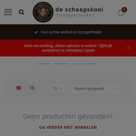
0
MENU
Een echte winkel in Hoogerheide
Géén verzending, alleen ophalen in winkel. TIJDELIJK
AANGEPASTE OPENINGSTIJDEN
Home
/
Merken
/
Jack Daniels
Geen producten gevonden!
GA VERDER MET WINKELEN