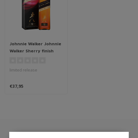
Johnnie Walker Johnnie
Walker Sherry finish
limited release
€37,95
Abonneer je op onze nieuwsbrief