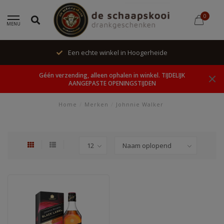
0
MENU
Een echte winkel in Hoogerheide
Géén verzending, alleen ophalen in winkel. TIJDELIJK
AANGEPASTE OPENINGSTIJDEN
Home
/
Merken
/
Johnnie Walker