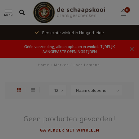
0
MENU
Een echte winkel in Hoogerheide
Géén verzending, alleen ophalen in winkel. TIJDELIJK
AANGEPASTE OPENINGSTIJDEN
Home
/
Merken
/
Loch Lomond
Geen producten gevonden!
GA VERDER MET WINKELEN