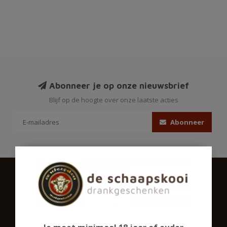
Abonneer je op onze nieuwsbrief
Blijf op de hoogte over onze laatste acties
Abonneer
Schaapskooigeschenken.nl
Ons assortiment omvat een groot aantal biersoorten,
gedistilleerd en een ruime sortering alcoholvrij. Ook in glaswerk