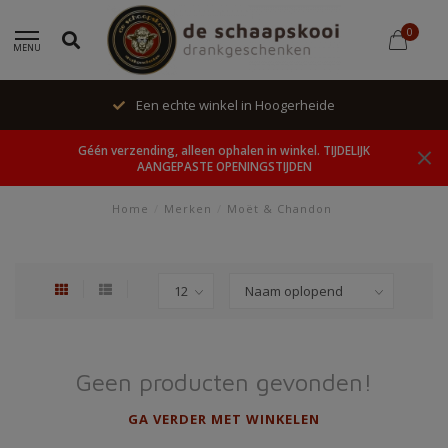
0
MENU
Een echte winkel in Hoogerheide
Géén verzending, alleen ophalen in winkel. TIJDELIJK
AANGEPASTE OPENINGSTIJDEN
Home
/
Merken
/
Moët & Chandon
Geen producten gevonden!
GA VERDER MET WINKELEN