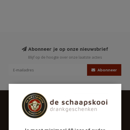
Abonneer je op onze nieuwsbrief
Blijf op de hoogte over onze laatste acties
Abonneer
Schaapskooigeschenken.nl
Ons assortiment omvat een groot aantal biersoorten,
gedistilleerd en een ruime sortering alcoholvrij. Ook in glaswerk