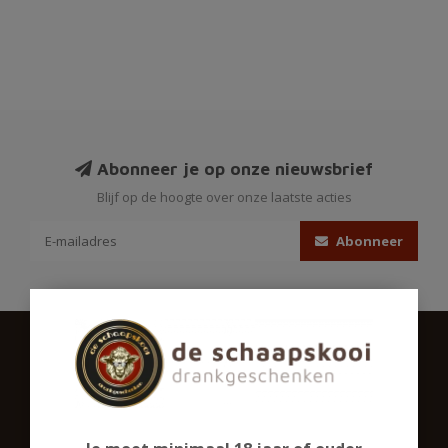
Abonneer je op onze nieuwsbrief
Blijf op de hoogte over onze laatste acties
Abonneer
Schaapskooigeschenken.nl
Ons assortiment omvat een groot aantal biersoorten,
gedistilleerd en een ruime sortering alcoholvrij. Ook in glaswerk