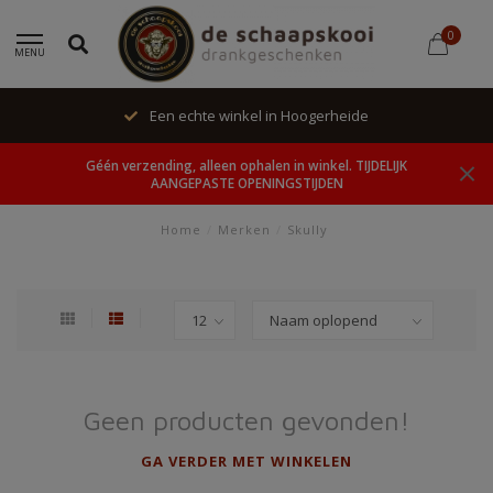
0
MENU
Een echte winkel in Hoogerheide
Géén verzending, alleen ophalen in winkel. TIJDELIJK
AANGEPASTE OPENINGSTIJDEN
Home
/
Merken
/
Skully
Geen producten gevonden!
GA VERDER MET WINKELEN