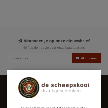
Abonneer je op onze nieuwsbrief
Blijf op de hoogte over onze laatste acties
Abonneer
Schaapskooigeschenken.nl
Ons assortiment omvat een groot aantal biersoorten,
gedistilleerd en een ruime sortering alcoholvrij. Ook in glaswerk