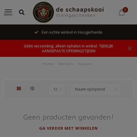
0
MENU
Een echte winkel in Hoogerheide
Géén verzending, alleen ophalen in winkel. TIJDELIJK
AANGEPASTE OPENINGSTIJDEN
Home
/
Merken
/
Vacuvin
Geen producten gevonden!
GA VERDER MET WINKELEN