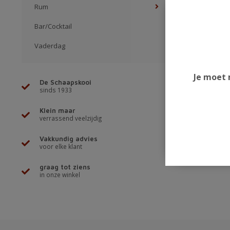
Rum
Bar/Cocktail
Vaderdag
Je moet 
De Schaapskooi
sinds 1933
Klein maar
verrassend veelzijdig
Vakkundig advies
voor elke klant
graag tot ziens
in onze winkel