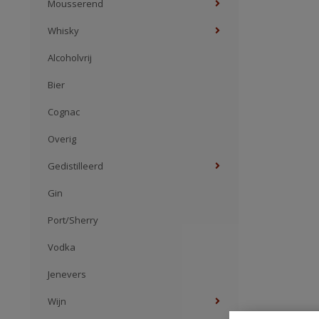
Mousserend
Whisky
Alcoholvrij
Bier
Cognac
Overig
Gedistilleerd
Gin
Port/Sherry
Vodka
Jenevers
Wijn