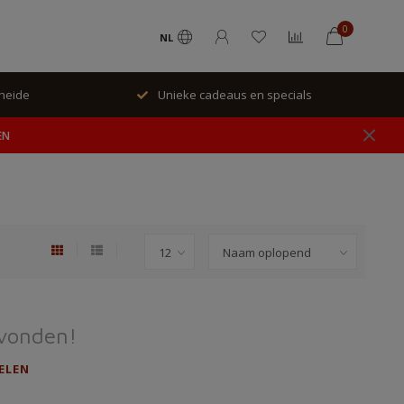
0
NL
rheide
Unieke cadeaus en specials
EN
vonden!
ELEN