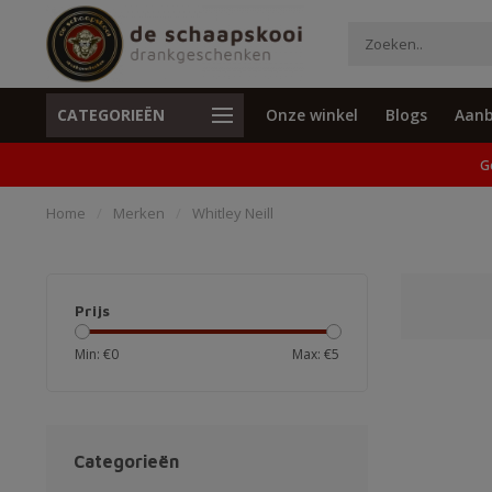
CATEGORIEËN
Onze winkel
Blogs
Aanb
Unieke cadeaus en specials
Geen verzend
G
Home
/
Merken
/
Whitley Neill
Prijs
Min: €
0
Max: €
5
Categorieën