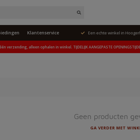
iedingen
Klantenservice
ing, alleen ophalen in winkel.
Een echte winkel in Hooge
één verzending, alleen ophalen in winkel. TIJDELIJK AANGEPASTE OPENINGSTIJD
Geen producten ge
GA VERDER MET WINK