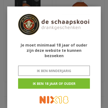
Gentleman Jack met
Elijah Craig 70cl
Je moet minimaal 18 jaar of ouder
ijsblokvorm
zijn deze website te kunnen
bezoeken
€32,50
€44,95
jack Daniels
Kentucky straight bourbon
IK BEN MINDERJARIG
IK BEN 18 JAAR OF OUDER