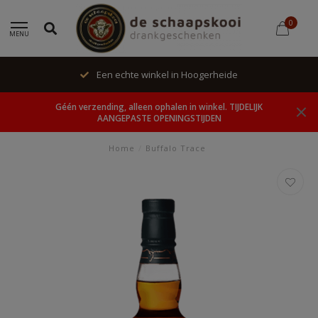
0
MENU
Een echte winkel in Hoogerheide
Géén verzending, alleen ophalen in winkel. TIJDELIJK
AANGEPASTE OPENINGSTIJDEN
Home
/
Buffalo Trace