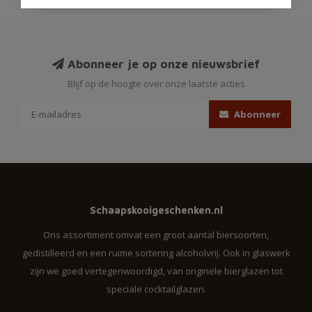
Abonneer je op onze nieuwsbrief
Blijf op de hoogte over onze laatste acties
Abonneer
Schaapskooigeschenken.nl
Ons assortiment omvat een groot aantal biersoorten,
gedistilleerd en een ruime sortering alcoholvrij. Ook in glaswerk
zijn we goed vertegenwoordigd, van originele bierglazen tot
speciale cocktailglazen.