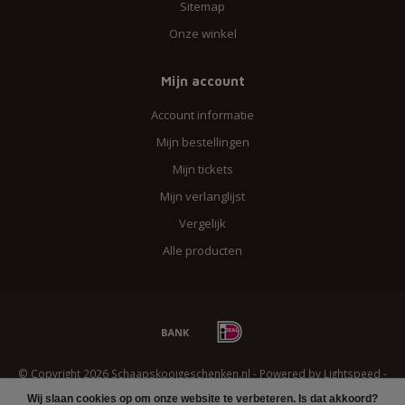
Sitemap
Onze winkel
Mijn account
Account informatie
Mijn bestellingen
Mijn tickets
Mijn verlanglijst
Vergelijk
Alle producten
© Copyright 2026 Schaapskooigeschenken.nl - Powered by
Lightspeed
-
Lightspeed design
by
Dyvelopment
Wij slaan cookies op om onze website te verbeteren. Is dat akkoord?