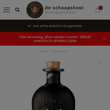
0
MENU
Een echte winkel in Hoogerheide
Géén verzending, alleen ophalen in winkel. TIJDELIJK
AANGEPASTE OPENINGSTIJDEN
Home
/
Bumbu XO