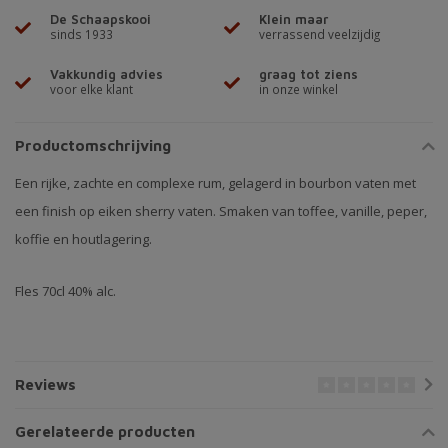
De Schaapskooi
Klein maar
sinds 1933
verrassend veelzijdig
Vakkundig advies
graag tot ziens
voor elke klant
in onze winkel
Productomschrijving
Een rijke, zachte en complexe rum, gelagerd in bourbon vaten met
een finish op eiken sherry vaten. Smaken van toffee, vanille, peper,
koffie en houtlagering.
Fles 70cl 40% alc.
Reviews
Gerelateerde producten