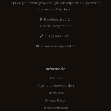
zijn we goed vertegenwoordigd, van originele bierglazen tot
speciale cocktailglazen.
Raadhuisstraat 21
4631NA Hoogerheide
+31 (0)164 612 913
schaapskooi@xs4all.nl
Informatie
Over ons
Algemene voorwaarden
Disclaimer
Privacy Policy
Betaalmethoden