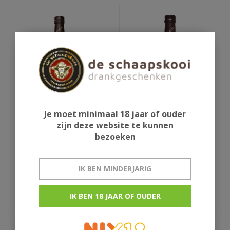
Je moet minimaal 18 jaar of ouder
zijn deze website te kunnen
Ron Abuelo Centuria
Ron Abuelo 7Y
bezoeken
IK BEN MINDERJARIG
€129,95
€23,95
€25,95
IK BEN 18 JAAR OF OUDER