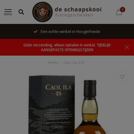
0
MENU
Een echte winkel in Hoogerheide
Géén verzending, alleen ophalen in winkel. TIJDELIJK
AANGEPASTE OPENINGSTIJDEN
Home
/
Caol Ila 25Y