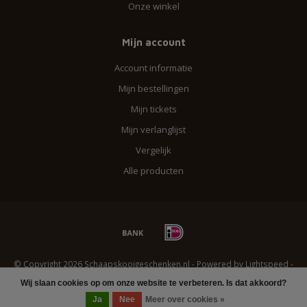
Onze winkel
Mijn account
Account informatie
Mijn bestellingen
Mijn tickets
Mijn verlanglijst
Vergelijk
Alle producten
© Copyright 2026 Schaapskooigeschenken.nl - Powered by
Lightspeed
-
Lightspeed design
by
Dyvelopment
Wij slaan cookies op om onze website te verbeteren. Is dat akkoord?
Ja
Nee
Meer over cookies »