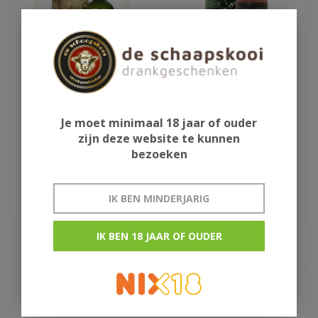
Ardbeg Drum 70cl
Peat's Beast 34Y
Je moet minimaal 18 jaar of ouder
zijn deze website te kunnen
bezoeken
€225,00
€395,00
Limited Edition
Limited
IK BEN MINDERJARIG
IK BEN 18 JAAR OF OUDER