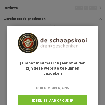
Reviews
Gerelateerde producten
Je moet minimaal 18 jaar of ouder
zijn deze website te kunnen
bezoeken
Glenfiddich 23Y Grand
1990 Signatory
Cru
Auchroisk 27Y
IK BEN MINDERJARIG
€270,95
€209,85
IK BEN 18 JAAR OF OUDER