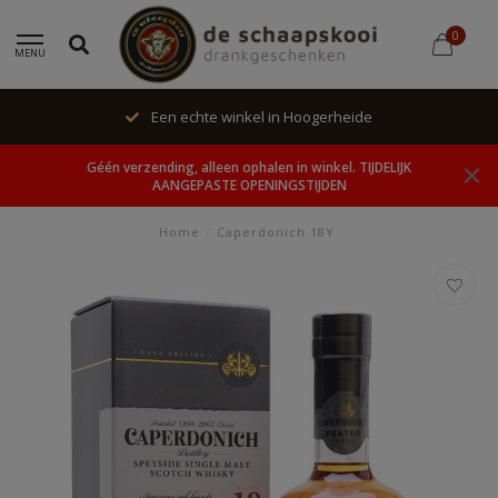
0
MENU
Een echte winkel in Hoogerheide
Géén verzending, alleen ophalen in winkel. TIJDELIJK
AANGEPASTE OPENINGSTIJDEN
Home
/
Caperdonich 18Y