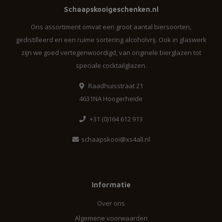
Schaapskooigeschenken.nl
Ons assortiment omvat een groot aantal biersoorten,
gedistilleerd en een ruime sortering alcoholvrij. Ook in glaswerk
zijn we goed vertegenwoordigd, van originele bierglazen tot
speciale cocktailglazen.
Raadhuisstraat 21
4631NA Hoogerheide
+31 (0)164 612 913
schaapskooi@xs4all.nl
Informatie
Over ons
Algemene voorwaarden