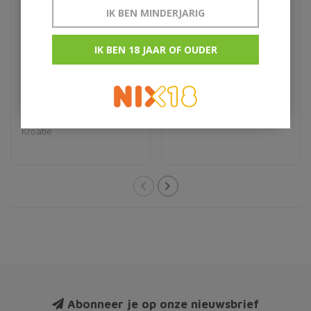
IK BEN MINDERJARIG
IK BEN 18 JAAR OF OUDER
Aura Teranino
Barefoot Jammy Red
wijnlikeur
75cl
€29,95
€7,50
Kroatie
Abonneer je op onze nieuwsbrief