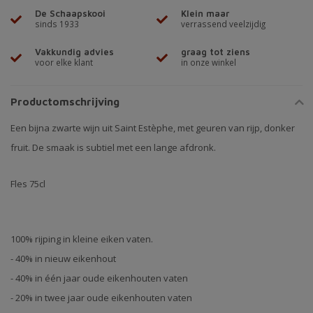
De Schaapskooi
Klein maar
sinds 1933
verrassend veelzijdig
Vakkundig advies
graag tot ziens
voor elke klant
in onze winkel
Productomschrijving
Een bijna zwarte wijn uit Saint Estèphe, met geuren van rijp, donker
fruit. De smaak is subtiel met een lange afdronk.
Fles 75cl
100% rijping in kleine eiken vaten.
- 40% in nieuw eikenhout
- 40% in één jaar oude eikenhouten vaten
- 20% in twee jaar oude eikenhouten vaten