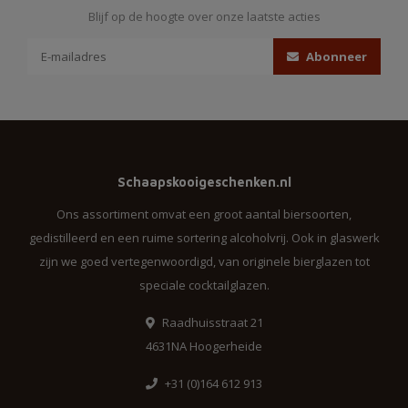
Blijf op de hoogte over onze laatste acties
Abonneer
Schaapskooigeschenken.nl
Ons assortiment omvat een groot aantal biersoorten,
gedistilleerd en een ruime sortering alcoholvrij. Ook in glaswerk
zijn we goed vertegenwoordigd, van originele bierglazen tot
speciale cocktailglazen.
Raadhuisstraat 21
4631NA Hoogerheide
+31 (0)164 612 913