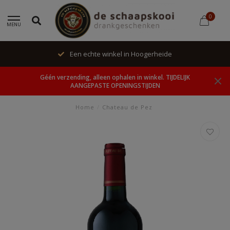
0
MENU
Een echte winkel in Hoogerheide
Géén verzending, alleen ophalen in winkel. TIJDELIJK
AANGEPASTE OPENINGSTIJDEN
Home
/
Chateau de Pez