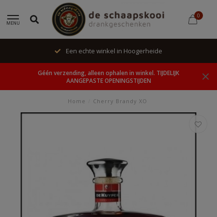
0
MENU
Een echte winkel in Hoogerheide
Géén verzending, alleen ophalen in winkel. TIJDELIJK
AANGEPASTE OPENINGSTIJDEN
Home
/
Cherry Brandy XO