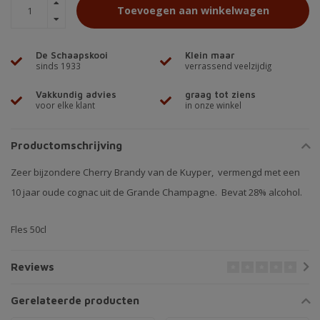
Toevoegen aan winkelwagen
De Schaapskooi
Klein maar
sinds 1933
verrassend veelzijdig
Vakkundig advies
graag tot ziens
voor elke klant
in onze winkel
Productomschrijving
Zeer bijzondere Cherry Brandy van de Kuyper, vermengd met een
10 jaar oude cognac uit de Grande Champagne. Bevat 28% alcohol.
Fles 50cl
Reviews
Gerelateerde producten