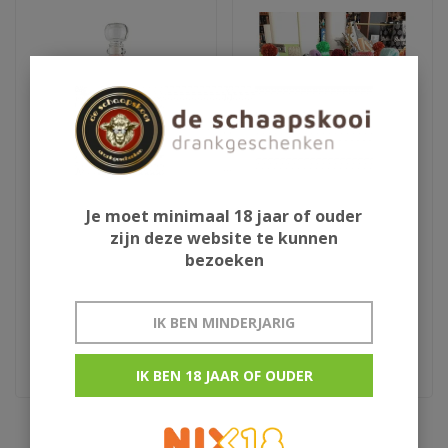
Je moet minimaal 18 jaar of ouder
Aura Teranino
Schlaapmutske uit
zijn deze website te kunnen
wijnlikeur
Woensdrecht
bezoeken
€29,95
€13,50
IK BEN MINDERJARIG
Kroatie
rumlikeur uit woensdrecht
IK BEN 18 JAAR OF OUDER