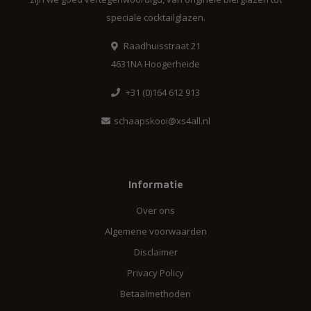
speciale cocktailglazen.
Raadhuisstraat 21
4631NA Hoogerheide
+31 (0)164 612 913
schaapskooi@xs4all.nl
Informatie
Over ons
Algemene voorwaarden
Disclaimer
Privacy Policy
Betaalmethoden