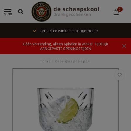
0
MENU
Een echte winkel in Hoogerheide
Géén verzending, alleen ophalen in winkel. TIJDELIJK
AANGEPASTE OPENINGSTIJDEN
Home
/
Copa glas geslepen