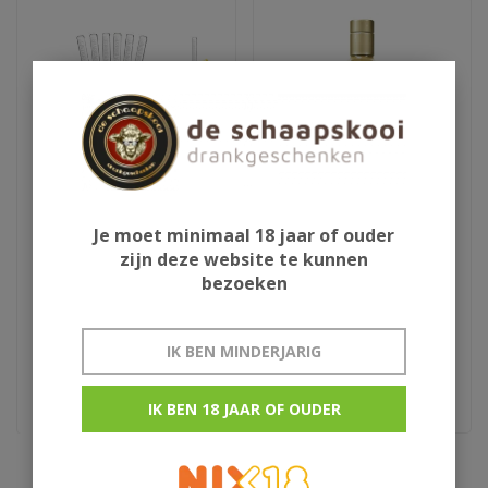
Je moet minimaal 18 jaar of ouder
Vacuvin Recipe Sticks
Coppa Cocktail
zijn deze website te kunnen
Strawberry Daiquiri
bezoeken
€7,95
€13,95
IK BEN MINDERJARIG
kant en klare cocktail
IK BEN 18 JAAR OF OUDER