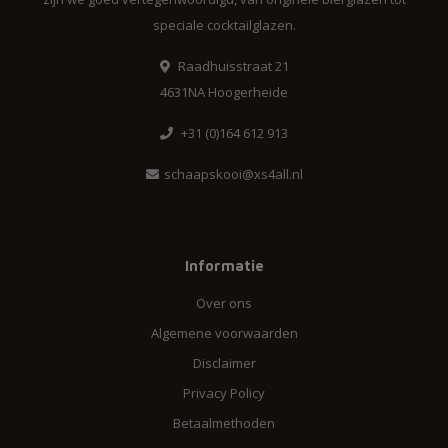
speciale cocktailglazen.
Raadhuisstraat 21
4631NA Hoogerheide
+31 (0)164 612 913
schaapskooi@xs4all.nl
Informatie
Over ons
Algemene voorwaarden
Disclaimer
Privacy Policy
Betaalmethoden