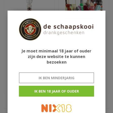
Je moet minimaal 18 jaar of ouder
Aura Teranino
Schlaapmutske uit
zijn deze website te kunnen
wijnlikeur
Woensdrecht
bezoeken
€29,95
€13,50
IK BEN MINDERJARIG
Kroatie
rumlikeur uit woensdrecht
IK BEN 18 JAAR OF OUDER