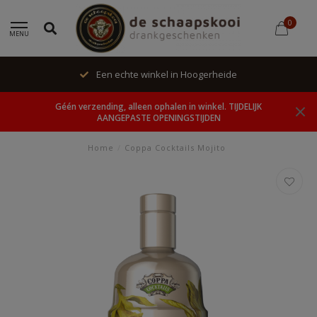
0
MENU
Een echte winkel in Hoogerheide
Géén verzending, alleen ophalen in winkel. TIJDELIJK
AANGEPASTE OPENINGSTIJDEN
Home
/
Coppa Cocktails Mojito