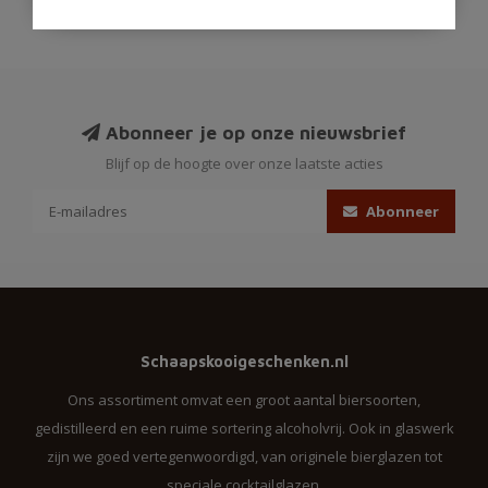
Abonneer je op onze nieuwsbrief
Blijf op de hoogte over onze laatste acties
Abonneer
Schaapskooigeschenken.nl
Ons assortiment omvat een groot aantal biersoorten,
gedistilleerd en een ruime sortering alcoholvrij. Ook in glaswerk
zijn we goed vertegenwoordigd, van originele bierglazen tot
speciale cocktailglazen.