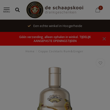
0
MENU
Een echte winkel in Hoogerheide
Géén verzending, alleen ophalen in winkel. TIJDELIJK
AANGEPASTE OPENINGSTIJDEN
Home
/
Coppa Cocktails Rum&Ginger