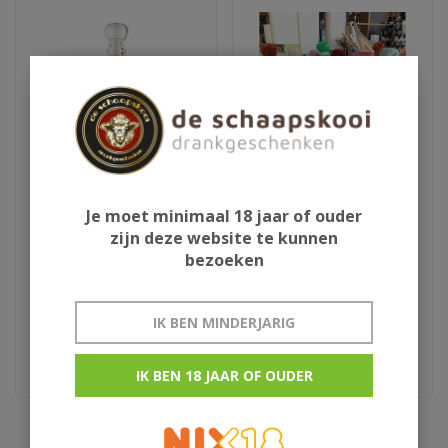
Je moet minimaal 18 jaar of ouder
Aura Teranino
Schlaapmutske uit
zijn deze website te kunnen
wijnlikeur
Woensdrecht
bezoeken
€29,95
€13,50
IK BEN MINDERJARIG
Kroatie
rumlikeur uit woensdrecht
IK BEN 18 JAAR OF OUDER