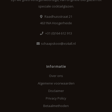
speciale cocktailglazen.
Raadhuisstraat 21
4631NA Hoogerheide
+31 (0)164 612 913
schaapskooi@xs4all.nl
Informatie
Over ons
Algemene voorwaarden
Disclaimer
Privacy Policy
Betaalmethoden