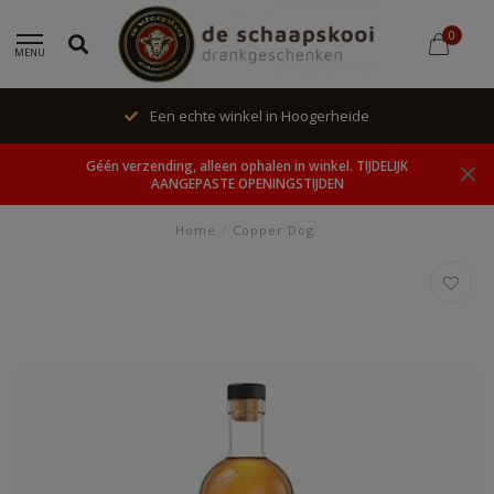
0
MENU
gerheide
Unieke cadeaus en speci
Géén verzending, alleen ophalen in winkel. TIJDELIJK
AANGEPASTE OPENINGSTIJDEN
Home
/
Copper Dog