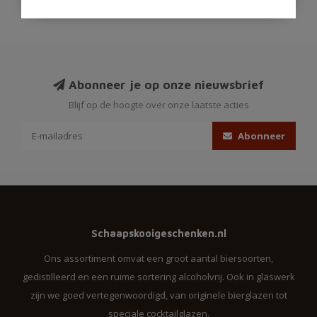
Abonneer je op onze nieuwsbrief
Blijf op de hoogte over onze laatste acties
Abonneer
Schaapskooigeschenken.nl
Ons assortiment omvat een groot aantal biersoorten,
gedistilleerd en een ruime sortering alcoholvrij. Ook in glaswerk
zijn we goed vertegenwoordigd, van originele bierglazen tot
speciale cocktailglazen.