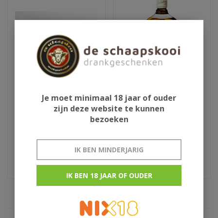
Je moet minimaal 18 jaar of ouder
Vliegtuig met whisky
Ballantine's
zijn deze website te kunnen
bezoeken
€81,95
€21,95
IK BEN MINDERJARIG
Dubbeldekker
Blend
IK BEN 18 JAAR OF OUDER