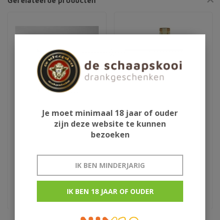
Gerelateerde producten
Je moet minimaal 18 jaar of ouder
zijn deze website te kunnen
Sir Edmond Gin
Himbrimi
bezoeken
Giftpack
IK BEN MINDERJARIG
€59,95
€28,95
uit IJsland
IK BEN 18 JAAR OF OUDER