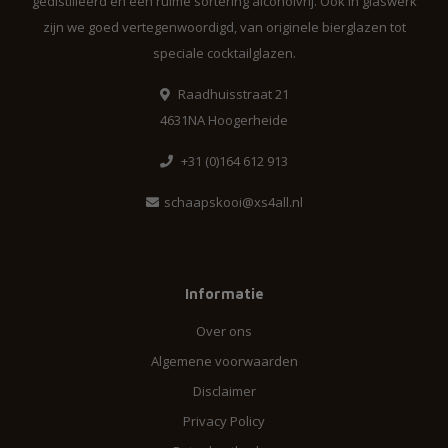
gedistilleerd en een ruime sortering alcoholvrij. Ook in glaswerk
zijn we goed vertegenwoordigd, van originele bierglazen tot
speciale cocktailglazen.
Raadhuisstraat 21
4631NA Hoogerheide
+31 (0)164 612 913
schaapskooi@xs4all.nl
Informatie
Over ons
Algemene voorwaarden
Disclaimer
Privacy Policy