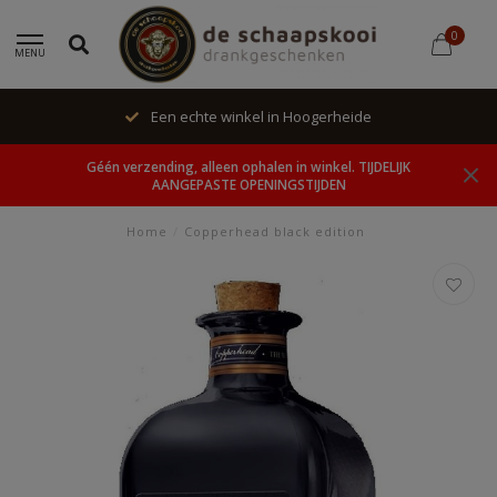
0
MENU
Een echte winkel in Hoogerheide
Géén verzending, alleen ophalen in winkel. TIJDELIJK
AANGEPASTE OPENINGSTIJDEN
Home
/
Copperhead black edition