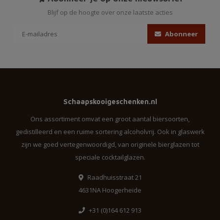
Blijf op de hoogte over onze laatste acties
Abonneer
Schaapskooigeschenken.nl
Ons assortiment omvat een groot aantal biersoorten,
gedistilleerd en een ruime sortering alcoholvrij. Ook in glaswerk
zijn we goed vertegenwoordigd, van originele bierglazen tot
speciale cocktailglazen.
Raadhuisstraat 21
4631NA Hoogerheide
+31 (0)164 612 913