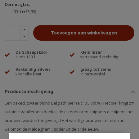
Cornet glas:
33cl (+€3,95)
Toevoegen aan winkelwagen
De Schaapskooi
Klein maar
sinds 1933
verrassend veelzijdig
Vakkundig advies
graag tot ziens
voor elke klant
in onze winkel
Productomschrijving
Een oaked, zwaar blond Belgisch bier (alc. 8,5 vol.%). Het bier krijgt z’n
subtiele vanilletoets dankzij de eikenhouten snippers die tijdens het
brouwen worden toegevoegd.Het wordt gebrouwen ter ere van
Salomon de Maldeghem, Ridder uit de 11de eeuw.