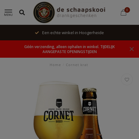
0
MENU
Een echte winkel in Hoogerheide
Géén verzending, alleen ophalen in winkel. TIJDELIJK
AANGEPASTE OPENINGSTIJDEN
Home
/
Cornet krat