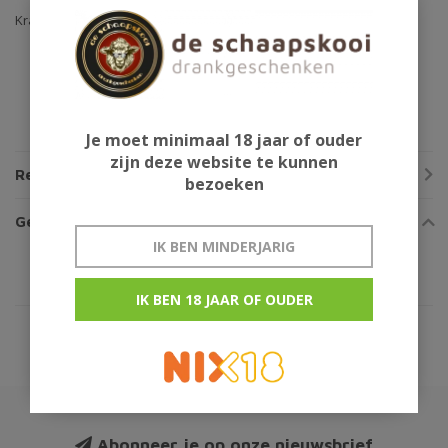
Krat 24x33cl 8,5% alc.
*statiegeld wordt automatisch toegevoegd *
Je moet minimaal 18 jaar of ouder
zijn deze website te kunnen
Reviews
bezoeken
Gerelateerde producten
IK BEN MINDERJARIG
IK BEN 18 JAAR OF OUDER
Abonneer je op onze nieuwsbrief