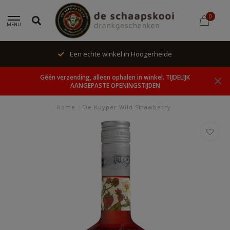
0
MENU
Een echte winkel in Hoogerheide
Géén verzending, alleen ophalen in winkel. TIJDELIJK
AANGEPASTE OPENINGSTIJDEN
Home
/
De Kuyper Wild Strawberry