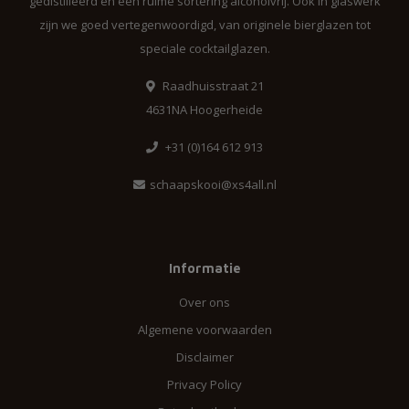
gedistilleerd en een ruime sortering alcoholvrij. Ook in glaswerk
zijn we goed vertegenwoordigd, van originele bierglazen tot
speciale cocktailglazen.
Raadhuisstraat 21
4631NA Hoogerheide
+31 (0)164 612 913
schaapskooi@xs4all.nl
Informatie
Over ons
Algemene voorwaarden
Disclaimer
Privacy Policy