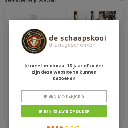
Gerelateerde producten
Je moet minimaal 18 jaar of ouder
zijn deze website te kunnen
Aura Teranino
Schlaapmutske uit
bezoeken
wijnlikeur
Woensdrecht
IK BEN MINDERJARIG
€29,95
€13,50
Kroatie
rumlikeur uit woensdrecht
IK BEN 18 JAAR OF OUDER