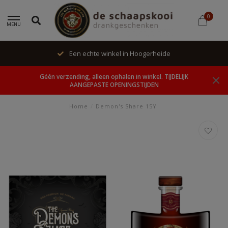
0
MENU
Een echte winkel in Hoogerheide
Géén verzending, alleen ophalen in winkel. TIJDELIJK
AANGEPASTE OPENINGSTIJDEN
Home
/
Demon's Share 15Y