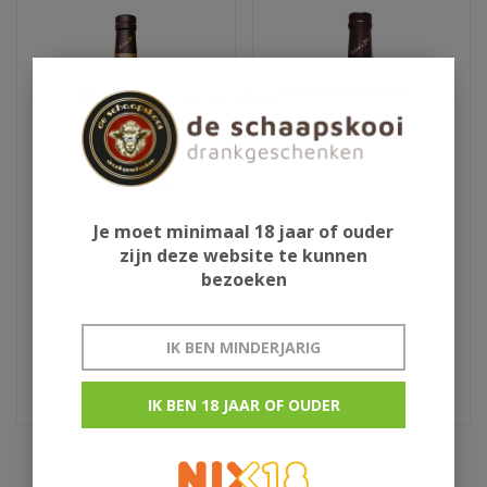
Je moet minimaal 18 jaar of ouder
Ron Abuelo Centuria
Ron Abuelo 7Y
zijn deze website te kunnen
bezoeken
€129,95
€23,95
€25,95
IK BEN MINDERJARIG
IK BEN 18 JAAR OF OUDER