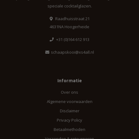
speciale cocktailglazen.
Raadhuisstraat 21
4631NA Hoogerheide
+31 (0)164 612 913
schaapskooi@xs4all.nl
Informatie
Over ons
Algemene voorwaarden
Disclaimer
Privacy Policy
Betaalmethoden
Verzenden & retourneren