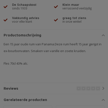
De Schaapskooi
Klein maar
sinds 1933
verrassend veelzijdig
Vakkundig advies
graag tot ziens
voor elke klant
in onze winkel
Productomschrijving
Een 15 jaar oude rum van Panama.Deze rum heeft 15 jaar gerijpt in
ex-bourbonvaten. Smaken van vanille en zoete kruiden.
Fles 70cl 43% alc.
Reviews
Gerelateerde producten