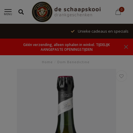
0
MENU
Unieke cadeaus en specials
Géén verzending, alleen ophalen in winkel. TIJDELIJK
AANGEPASTE OPENINGSTIJDEN
Home
/
Dom Benedictine