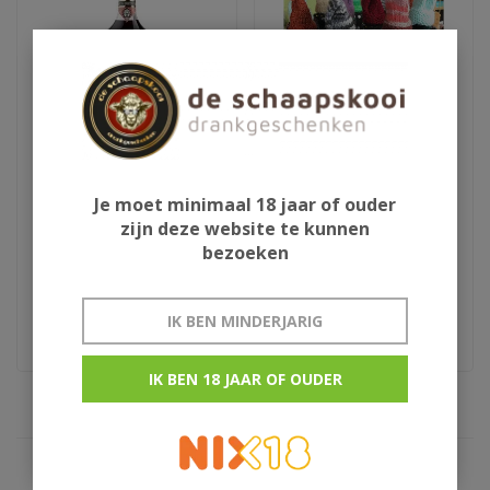
Aura Teranino
Schlaapmutske uit
Je moet minimaal 18 jaar of ouder
wijnlikeur
Woensdrecht
zijn deze website te kunnen
bezoeken
€29,95
€13,50
Kroatie
rumlikeur uit woensdrecht
IK BEN MINDERJARIG
IK BEN 18 JAAR OF OUDER