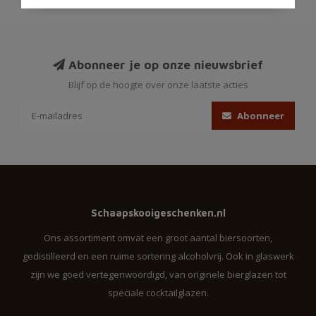
Abonneer je op onze nieuwsbrief
Blijf op de hoogte over onze laatste acties
Abonneer
Schaapskooigeschenken.nl
Ons assortiment omvat een groot aantal biersoorten,
gedistilleerd en een ruime sortering alcoholvrij. Ook in glaswerk
zijn we goed vertegenwoordigd, van originele bierglazen tot
speciale cocktailglazen.