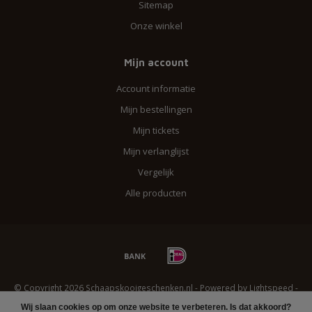
Sitemap
Onze winkel
Mijn account
Account informatie
Mijn bestellingen
Mijn tickets
Mijn verlanglijst
Vergelijk
Alle producten
© Copyright 2026 Schaapskooigeschenken.nl - Powered by
Lightspeed
-
Lightspeed design
by
Dyvelopment
Wij slaan cookies op om onze website te verbeteren. Is dat akkoord?