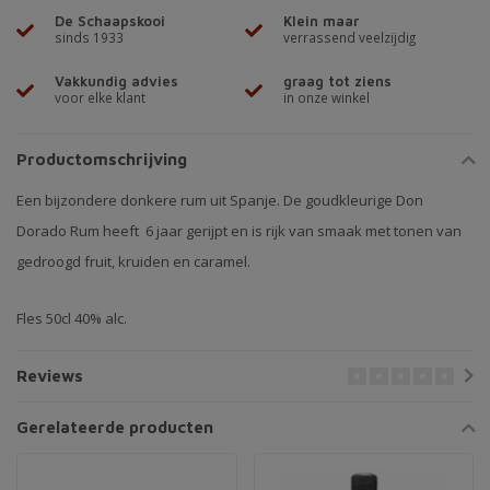
De Schaapskooi
Klein maar
sinds 1933
verrassend veelzijdig
Vakkundig advies
graag tot ziens
voor elke klant
in onze winkel
Productomschrijving
Een bijzondere donkere rum uit Spanje. De goudkleurige Don
Dorado Rum heeft 6 jaar gerijpt en is rijk van smaak met tonen van
gedroogd fruit, kruiden en caramel.
Fles 50cl 40% alc.
Reviews
Gerelateerde producten