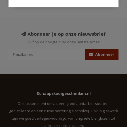
Abonneer je op onze nieuwsbrief
Blijf op de hoogte over onze laatste acties
Abonneer
Schaapskooigeschenken.nl
Ons assortiment omvat een groot aantal biersoorten,
gedistilleerd en een ruime sortering alcoholvrij. Ook in glaswerk
zijn we goed vertegenwoordigd, van originele bierglazen tot
speciale cocktailglazen.