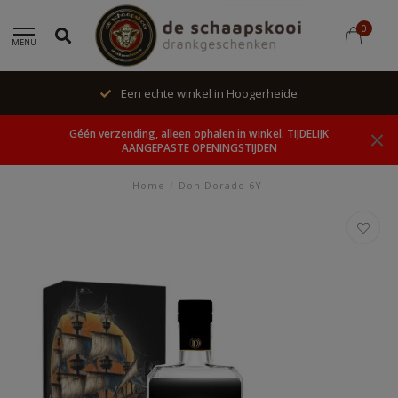
0
MENU
Een echte winkel in Hoogerheide
Géén verzending, alleen ophalen in winkel. TIJDELIJK
AANGEPASTE OPENINGSTIJDEN
Home
/
Don Dorado 6Y