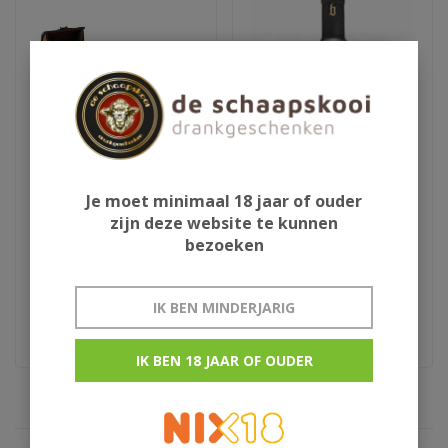
Je moet minimaal 18 jaar of ouder
Ron de Cuba Isla del
Blackwell 007
zijn deze website te kunnen
Tesoro
bezoeken
€399,00
€40,95
IK BEN MINDERJARIG
extra anejo original
Jamaica rum
IK BEN 18 JAAR OF OUDER