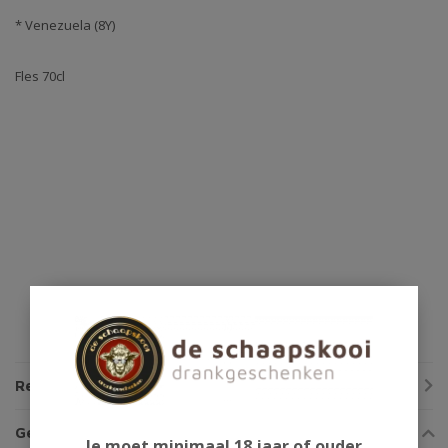
* Venezuela (8Y)
Fles 70cl
Reviews
Gerelateerde producten
Je moet minimaal 18 jaar of ouder