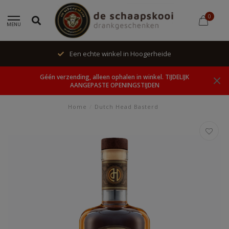
0
MENU
Een echte winkel in Hoogerheide
Géén verzending, alleen ophalen in winkel. TIJDELIJK
AANGEPASTE OPENINGSTIJDEN
Home
/
Dutch Head Basterd