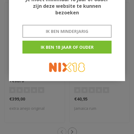
zijn deze website te kunnen
bezoeken
IK BEN MINDERJARIG
IK BEN 18 JAAR OF OUDER
Ron de Cuba Isla del
Blackwell 007
Tesoro
€399,00
€40,95
extra anejo original
Jamaica rum