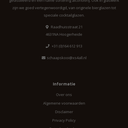
gedistilleerd en een ruime sortering alcoholvrij. Ook in glaswerk
zijn we goed vertegenwoordigd, van originele bierglazen tot
speciale cocktailglazen.
Raadhuisstraat 21
4631NA Hoogerheide
+31 (0)164 612 913
schaapskooi@xs4all.nl
Informatie
Over ons
Algemene voorwaarden
Disclaimer
Privacy Policy