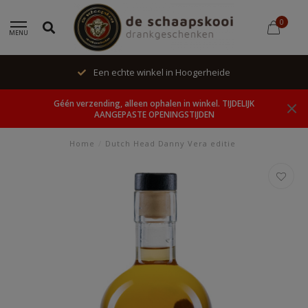
0
MENU
Een echte winkel in Hoogerheide
Géén verzending, alleen ophalen in winkel. TIJDELIJK
AANGEPASTE OPENINGSTIJDEN
Home
/
Dutch Head Danny Vera editie