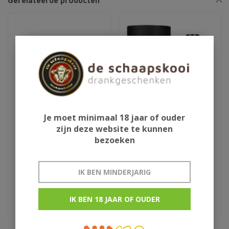
Gerelateerde producten
Je moet minimaal 18 jaar of ouder
zijn deze website te kunnen
Ron de Cuba Isla del
Bacardi Reserva
bezoeken
Tesoro
Limitada
IK BEN MINDERJARIG
€399,00
€109,95
extra anejo original
IK BEN 18 JAAR OF OUDER