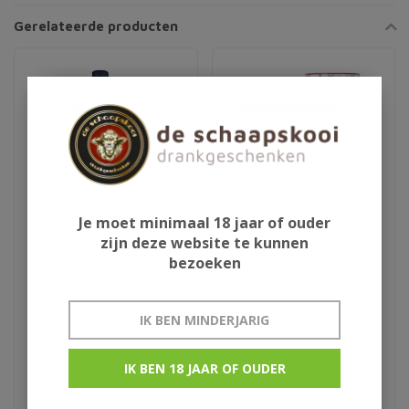
Gerelateerde producten
Je moet minimaal 18 jaar of ouder
zijn deze website te kunnen
bezoeken
Old Pulteney Isabella
Glenfarclas 185
IK BEN MINDERJARIG
€82,50
€129,95
IK BEN 18 JAAR OF OUDER
WK499 2nd edition
Limited edition