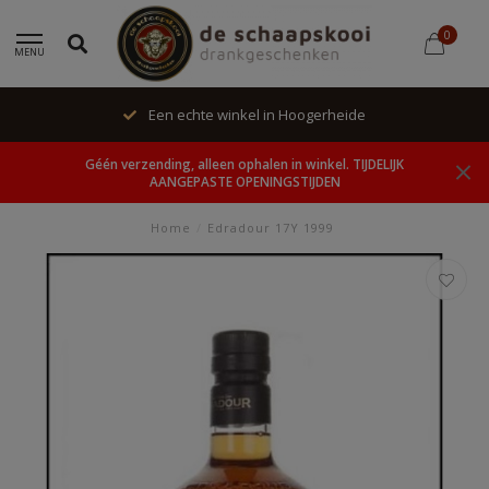
0
MENU
Een echte winkel in Hoogerheide
Géén verzending, alleen ophalen in winkel. TIJDELIJK
AANGEPASTE OPENINGSTIJDEN
Home
/
Edradour 17Y 1999