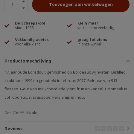
Toevoegen aan winkelwagen
De Schaapskooi
Klein maar
sinds 1933
verrassend veelzijdig
Vakkundig advies
graag tot ziens
voor elke klant
in onze winkel
Productomschrijving
17 jaar oude Edradour, gefinished op Bordeaux wijnvaten. Distilled
in oktober 1999 en gebotteld in februari 2017. Release van 913
flessen. Geur van melkchocolade, port, fruit en kaneel. De smaak is
vol roodfruit, sinaasappel,kers,anijs en hout
Fles 70cl 55,8% alc.
Reviews