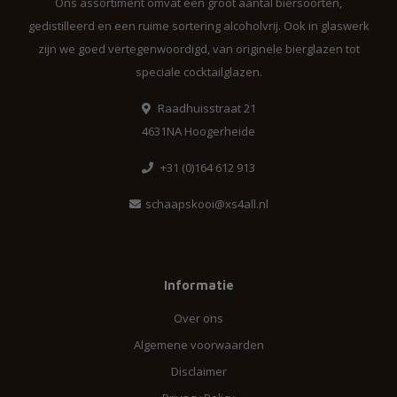
Ons assortiment omvat een groot aantal biersoorten,
gedistilleerd en een ruime sortering alcoholvrij. Ook in glaswerk
zijn we goed vertegenwoordigd, van originele bierglazen tot
speciale cocktailglazen.
Raadhuisstraat 21
4631NA Hoogerheide
+31 (0)164 612 913
schaapskooi@xs4all.nl
Informatie
Over ons
Algemene voorwaarden
Disclaimer