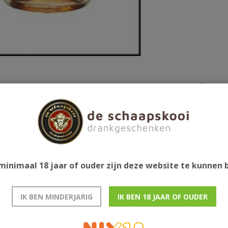
Gerelatee
 zijn er vier verschillende vaten gebruikt. Drie van
at. De combinatie is bijzonder, zowel rokerig als
 daarna sherry, kaneel en sinaasappel. De smaak is
kruidigheid. De afdronk is lang, zoetig en
minimaal 18 jaar of ouder zijn deze website te kunnen
IK BEN MINDERJARIG
IK BEN 18 JAAR OF OUDER