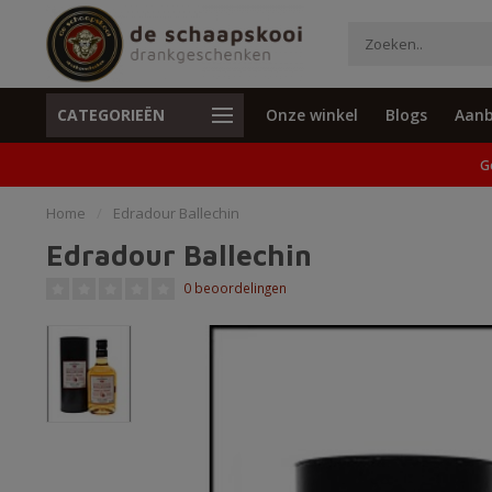
CATEGORIEËN
Onze winkel
Blogs
Aanb
Unieke cadeaus en specials
Geen verzend
G
Home
/
Edradour Ballechin
Edradour Ballechin
0 beoordelingen