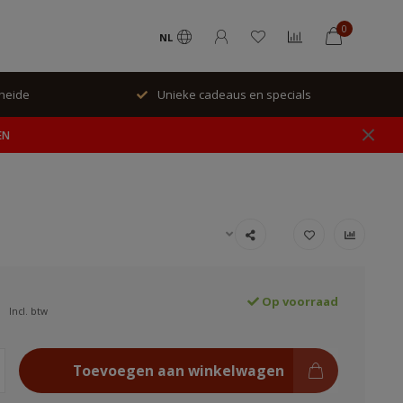
0
NL
rheide
Unieke cadeaus en specials
EN
Op voorraad
Incl. btw
Toevoegen aan winkelwagen