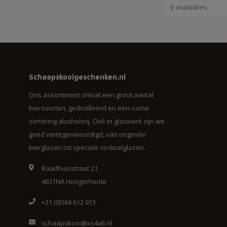
Schaapskooigeschenken.nl
Ons assortiment omvat een groot aantal
biersoorten, gedistilleerd en een ruime
sortering alcoholvrij. Ook in glaswerk zijn we
goed vertegenwoordigd, van originele
bierglazen tot speciale cocktailglazen.
Raadhuisstraat 21
4631NA Hoogerheide
+31 (0)164 612 913
schaapskooi@xs4all.nl