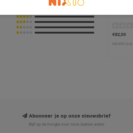
Old Pulte
€82,50
WK499 2nd 
Abonneer je op onze nieuwsbrief
Blijf op de hoogte over onze laatste acties