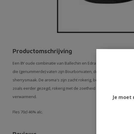
Productomschrijving
Een 8Y oude combinatie van Ballechin en Edradour. Voor de lagerinig
die (genummerde) vaten zijn Bourbonvaten, de vierde is een Sherryv
sherrysmaak. De aroma's zijn zacht rokerig, beetje turf met gelijk
zoals eerder gezegd, rokerig met de zoetheid van sherry en zachte 
Je moet 
verwarmend.
Fles 70cl 46% alc.