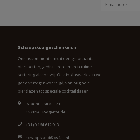
Schaapskooigeschenken.nl
Ons assortiment omvat een groot aantal
biersoorten, gedistilleerd en een ruime
sortering alcoholvrij. Ook in glaswerk zijn we
goed vertegenwoordigd, van originele
bierglazen tot speciale cocktailglazen.
Raadhuisstraat 21
4631NA Hoogerheide
+31 (0)164 612 913
schaapskooi@xs4all.nl