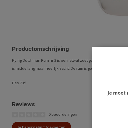
Productomschrijving
Flying Dutchman Rum nr.3 is een ietwat zoetige rum met smaken van
is middellang maar heerlijk zacht. De rum is gerijpt op amerikaans- 
Fles 70cl
Je moet 
Reviews
0 beoordelingen
Je beoordeling toevoegen