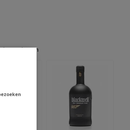
rde producten
 bezoeken