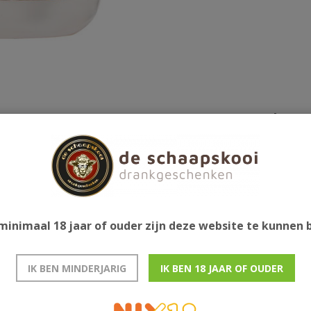
Gerelatee
 kokos, vanille, chocolade en zoet fruit. De afdronk
en olorosovaten alsmede first-fill PX vaten.
minimaal 18 jaar of ouder zijn deze website te kunnen
IK BEN MINDERJARIG
IK BEN 18 JAAR OF OUDER