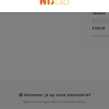
Ron de Cu
Tesoro
€399,00
extra anejo
Abonneer je op onze nieuwsbrief
Blijf op de hoogte over onze laatste acties