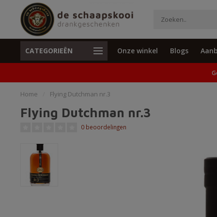
CATEGORIEËN
Onze winkel
Blogs
Aanb
Unieke cadeaus en specials
Geen verzend
G
Home
/
Flying Dutchman nr.3
Flying Dutchman nr.3
0 beoordelingen