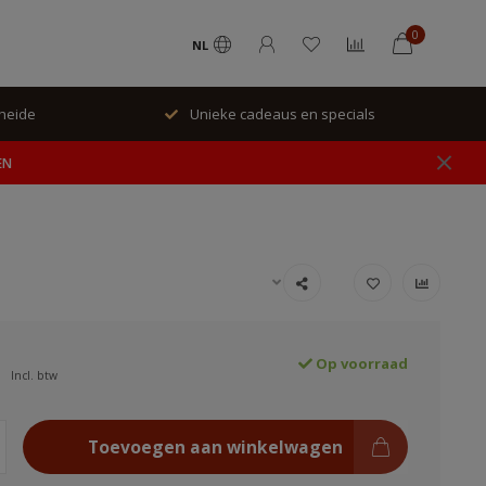
0
NL
rheide
Unieke cadeaus en specials
EN
Op voorraad
Incl. btw
Toevoegen aan winkelwagen